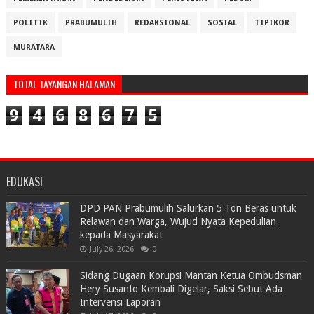
POLITIK
PRABUMULIH
REDAKSIONAL
SOSIAL
TIPIKOR
MURATARA
TOTAL TAYANGAN HALAMAN
9
4
6
8
6
7
5
EDUKASI
DPD PAN Prabumulih Salurkan 5 Ton Beras untuk
Relawan dan Warga, Wujud Nyata Kepedulian
kepada Masyarakat
July 26, 2026
0
Sidang Dugaan Korupsi Mantan Ketua Ombudsman
Hery Susanto Kembali Digelar, Saksi Sebut Ada
Intervensi Laporan