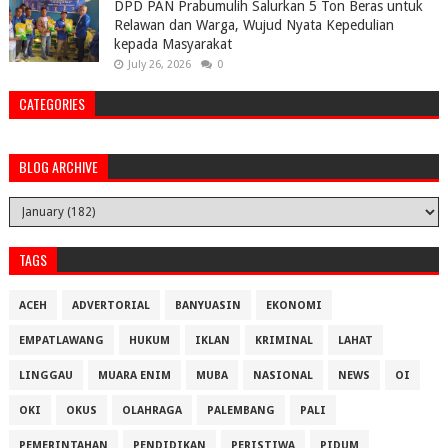
DPD PAN Prabumulih Salurkan 5 Ton Beras untuk
Relawan dan Warga, Wujud Nyata Kepedulian
kepada Masyarakat
July 26, 2026
0
CATEGORIES
BLOG ARCHIVE
TAGS
ACEH
ADVERTORIAL
BANYUASIN
EKONOMI
EMPATLAWANG
HUKUM
IKLAN
KRIMINAL
LAHAT
LINGGAU
MUARA ENIM
MUBA
NASIONAL
NEWS
OI
OKI
OKUS
OLAHRAGA
PALEMBANG
PALI
PEMERINTAHAN
PENDIDIKAN
PERISTIWA
PIDUM