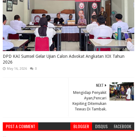
DPD KAI Sumsel Gelar Ujian Calon Advokat Angkatan XIX Tahun
2026
May 16, 2026
0
NEXT
Mengidap Penyakit
Ayan,Pencari
Kepiting Ditemukan
Tewas Di Tambak.
POST A COMMENT
BLOGGER
DISQUS
FACEBOOK