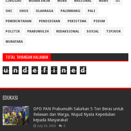
LINGGAU
MUARA ENIM
MUBA
NASIONAL
NEWS
OI
OKI
OKUS
OLAHRAGA
PALEMBANG
PALI
PEMERINTAHAN
PENDIDIKAN
PERISTIWA
PIDUM
POLITIK
PRABUMULIH
REDAKSIONAL
SOSIAL
TIPIKOR
MURATARA
TOTAL TAYANGAN HALAMAN
u
n
d
e
f
i
n
e
d
EDUKASI
DPD PAN Prabumulih Salurkan 5 Ton Beras untuk
Relawan dan Warga, Wujud Nyata Kepedulian
kepada Masyarakat
July 26, 2026
0