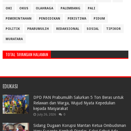
OKI
OKUS
OLAHRAGA
PALEMBANG
PALI
PEMERINTAHAN
PENDIDIKAN
PERISTIWA
PIDUM
POLITIK
PRABUMULIH
REDAKSIONAL
SOSIAL
TIPIKOR
MURATARA
TOTAL TAYANGAN HALAMAN
EDUKASI
DPD PAN Prabumulih Salurkan 5 Ton Beras untuk
Relawan dan Warga, Wujud Nyata Kepedulian
kepada Masyarakat
July 26, 2026
0
Sidang Dugaan Korupsi Mantan Ketua Ombudsman
Hery Susanto Kembali Digelar, Saksi Sebut Ada