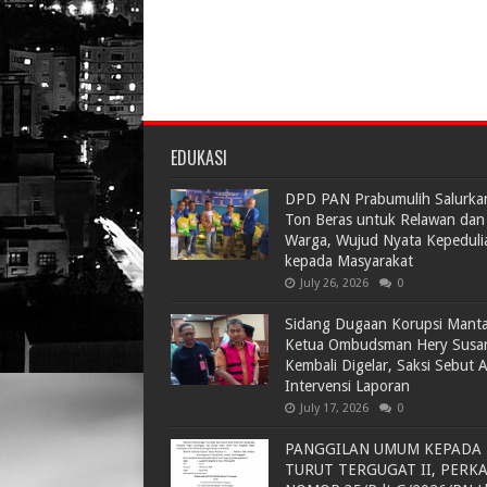
EDUKASI
DPD PAN Prabumulih Salurka
Ton Beras untuk Relawan dan
Warga, Wujud Nyata Kepeduli
kepada Masyarakat
July 26, 2026
0
Sidang Dugaan Korupsi Mant
Ketua Ombudsman Hery Susa
Kembali Digelar, Saksi Sebut 
Intervensi Laporan
July 17, 2026
0
PANGGILAN UMUM KEPADA
TURUT TERGUGAT II, PERK