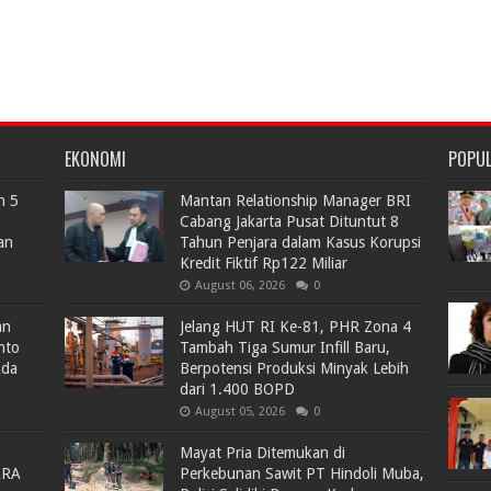
EKONOMI
POPU
n 5
Mantan Relationship Manager BRI
Cabang Jakarta Pusat Dituntut 8
an
Tahun Penjara dalam Kasus Korupsi
Kredit Fiktif Rp122 Miliar
August 06, 2026
0
an
Jelang HUT RI Ke-81, PHR Zona 4
nto
Tambah Tiga Sumur Infill Baru,
Ada
Berpotensi Produksi Minyak Lebih
dari 1.400 BOPD
August 05, 2026
0
Mayat Pria Ditemukan di
ARA
Perkebunan Sawit PT Hindoli Muba,