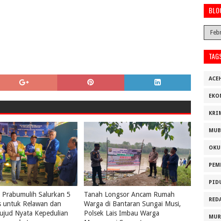
BLO
TAG
ACE
EKO
KRI
MUB
OKU
PEM
PID
Prabumulih Salurkan 5
Tanah Longsor Ancam Rumah
RED
s untuk Relawan dan
Warga di Bantaran Sungai Musi,
ujud Nyata Kepedulian
Polsek Lais Imbau Warga
MUR