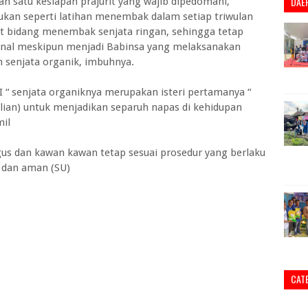
DAE
ah satu kesiapan prajurit yang wajib dipedomani,
kukan seperti latihan menembak dalam setiap triwulan
t bidang menembak senjata ringan, sehingga tetap
sional meskipun menjadi Babinsa yang melaksanakan
 senjata organik, imbuhnya.
NI “ senjata organiknya merupakan isteri pertamanya “
kalian) untuk menjadikan separuh napas di kehidupan
mil
gus dan kawan kawan tetap sesuai prosedur yang berlaku
b dan aman (SU)
CAT