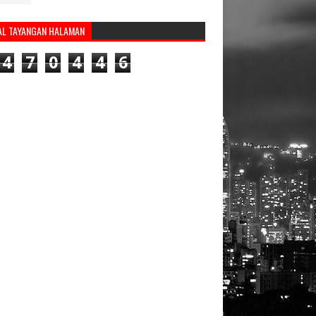
AL TAYANGAN HALAMAN
4
7
0
4
4
6