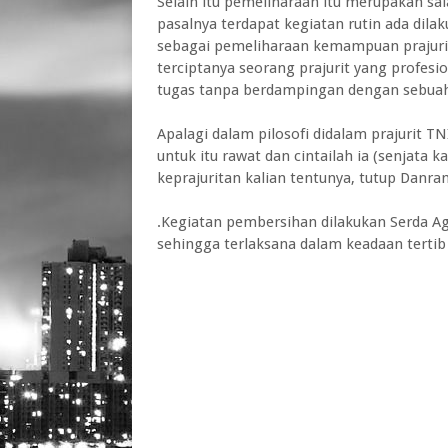
Selain itu pemeliharaan itu merupakan sal
pasalnya terdapat kegiatan rutin ada dila
sebagai pemeliharaan kemampuan prajuri
terciptanya seorang prajurit yang profe
tugas tanpa berdampingan dengan sebuah
Apalagi dalam pilosofi didalam prajurit T
untuk itu rawat dan cintailah ia (senjata 
keprajuritan kalian tentunya, tutup Danra
.Kegiatan pembersihan dilakukan Serda A
sehingga terlaksana dalam keadaan terti