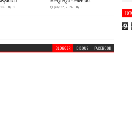
asyarakat
Mengungsi Sementara
2026
0
July 22, 2026
0
TOT
9
BLOGGER
DISQUS
FACEBOOK