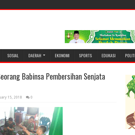
SOSIAL
DAERAH
EKONOMI
SPORTS
EDUKASI
POLIT
eorang Babinsa Pembersihan Senjata
uary 15, 2018
0