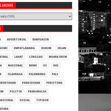
G ARCHIVE
S
H
ADVERTORIAL
BANYUASIN
NOMI
EMPATLAWANG
HUKUM
IKLAN
MINAL
LAHAT
LINGGAU
MUARA ENIM
A
NASIONAL
NEWS
OI
OKI
S
OLAHRAGA
PALEMBANG
PALI
ERINTAHAN
PENDIDIKAN
PERISTIWA
UM
POLITIK
PRABUMULIH
AKSIONAL
SOSIAL
TIPIKOR
ATARA