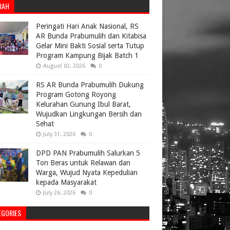
RAH
Peringati Hari Anak Nasional, RS
AR Bunda Prabumulih dan Kitabisa
Gelar Mini Bakti Sosial serta Tutup
Program Kampung Bijak Batch 1
August 02, 2026
0
RS AR Bunda Prabumulih Dukung
Program Gotong Royong
Kelurahan Gunung Ibul Barat,
Wujudkan Lingkungan Bersih dan
Sehat
July 31, 2026
0
DPD PAN Prabumulih Salurkan 5
Ton Beras untuk Relawan dan
Warga, Wujud Nyata Kepedulian
kepada Masyarakat
July 26, 2026
0
EGORIES