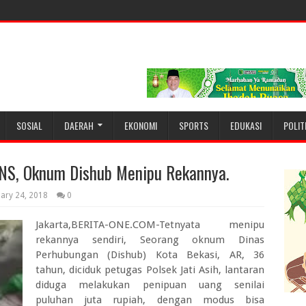
SOSIAL
DAERAH
EKONOMI
SPORTS
EDUKASI
POLIT
NS, Oknum Dishub Menipu Rekannya.
uary 24, 2018
0
Jakarta,BERITA-ONE.COM-Tetnyata menipu
rekannya sendiri, Seorang oknum Dinas
Perhubungan (Dishub) Kota Bekasi, AR, 36
tahun, diciduk petugas Polsek Jati Asih, lantaran
diduga melakukan penipuan uang senilai
puluhan juta rupiah, dengan modus bisa