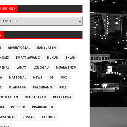
G ARCHIVE
S
H
ADVERTORIAL
BANYUASIN
NOMI
EMPATLAWANG
HUKUM
IKLAN
MINAL
LAHAT
LINGGAU
MUARA ENIM
A
NASIONAL
NEWS
OI
OKI
S
OLAHRAGA
PALEMBANG
PALI
ERINTAHAN
PENDIDIKAN
PERISTIWA
UM
POLITIK
PRABUMULIH
AKSIONAL
SOSIAL
TIPIKOR