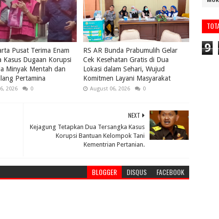
MUR
TOT
9
karta Pusat Terima Enam
RS AR Bunda Prabumulih Gelar
a Kasus Dugaan Korupsi
Cek Kesehatan Gratis di Dua
la Minyak Mentah dan
Lokasi dalam Sehari, Wujud
lang Pertamina
Komitmen Layani Masyarakat
6, 2026
0
August 06, 2026
0
NEXT
Kejagung Tetapkan Dua Tersangka Kasus
Korupsi Bantuan Kelompok Tani
Kementrian Pertanian.
BLOGGER
DISQUS
FACEBOOK