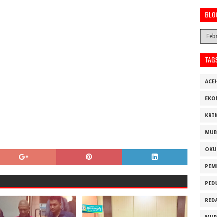
BLO
TAG
ACE
EKO
KRI
MUB
OKU
PEM
PID
RED