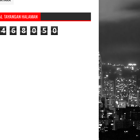
ATARA
AL TAYANGAN HALAMAN
4
6
8
0
5
0