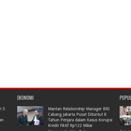
EKONOMI
POPU
n 5
Mantan Relationship Manager BRI
Cabang Jakarta Pusat Dituntut 8
an
Tahun Penjara dalam Kasus Korupsi
Kredit Fiktif Rp122 Miliar