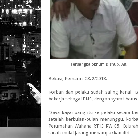
Tersangka oknum Dishub, AR.
Bekasi, Kemarin, 23/2/2018.
Korban dan pelaku sudah saling kenal. 
bekerja sebagai PNS, dengan syarat harus
"Saya bayar uang itu ke pelaku secara 
setelah berbulan-bulan menunggu, korban
Perumahan Wahana RT13 RW 05, Kelurahan 
sudah mulai jarang menampakkan diri.