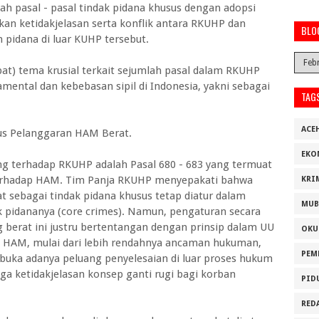
ah pasal - pasal tindak pidana khusus dengan adopsi
an ketidakjelasan serta konflik antara RKUHP dan
BLO
pidana di luar KUHP tersebut.
pat) tema krusial terkait sejumlah pasal dalam RKUHP
ental dan kebebasan sipil di Indonesia, yakni sebagai
TAG
ACE
 Pelanggaran HAM Berat.
EKO
ing terhadap RKUHP adalah Pasal 680 - 683 yang termuat
 terhadap HAM. Tim Panja RKUHP menyepakati bahwa
KRI
 sebagai tindak pidana khusus tetap diatur dalam
MUB
pidananya (core crimes). Namun, pengaturan secara
berat ini justru bertentangan dengan prinsip dalam UU
OKU
 HAM, mulai dari lebih rendahnya ancaman hukuman,
PEM
buka adanya peluang penyelesaian di luar proses hukum
 ketidakjelasan konsep ganti rugi bagi korban
PID
RED