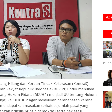
FAC
Frid
ang Hilang dan Korban Tindak Kekerasan (KontraS)
an Rakyat Republik Indonesia (DPR RI) untuk menunda
dang Hukum Pidana (RKUHP) menjadi UU tentang Hukum
Panja) Revisi KUHP agar melakukan pembahasan kembali
 mendapatkan masukan terkait sejumlah pasal yang
ngan prinsip-prinsip demokrasi serta hak asasi