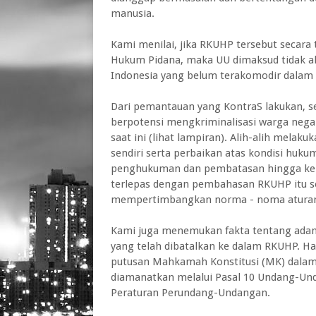
manusia.
Kami menilai, jika RKUHP tersebut secara
Hukum Pidana, maka UU dimaksud tidak a
Indonesia yang belum terakomodir dalam 
Dari pemantauan yang KontraS lakukan, se
berpotensi mengkriminalisasi warga nega
saat ini (lihat lampiran). Alih-alih mela
sendiri serta perbaikan atas kondisi huku
penghukuman dan pembatasan hingga ke wi
terlepas dengan pembahasan RKUHP itu sen
mempertimbangkan norma - noma aturan d
Kami juga menemukan fakta tentang adan
yang telah dibatalkan ke dalam RKUHP. H
putusan Mahkamah Konstitusi (MK) dala
diamanatkan melalui Pasal 10 Undang-U
Peraturan Perundang-Undangan.