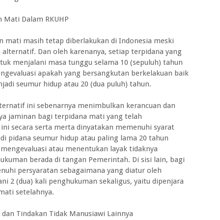
 Mati Dalam RKUHP
 mati masih tetap diberlakukan di Indonesia meski
alternatif. Dan oleh karenanya, setiap terpidana yang
ntuk menjalani masa tunggu selama 10 (sepuluh) tahun
ngevaluasi apakah yang bersangkutan berkelakuan baik
adi seumur hidup atau 20 (dua puluh) tahun.
lternatif ini sebenarnya menimbulkan kerancuan dan
ya jaminan bagi terpidana mati yang telah
ini secara serta merta dinyatakan memenuhi syarat
i pidana seumur hidup atau paling lama 20 tahun
am mengevaluasi atau menentukan layak tidaknya
uman berada di tangan Pemerintah. Di sisi lain, bagi
nuhi persyaratan sebagaimana yang diatur oleh
i 2 (dua) kali penghukuman sekaligus, yaitu dipenjara
mati setelahnya.
an Tindakan Tidak Manusiawi Lainnya