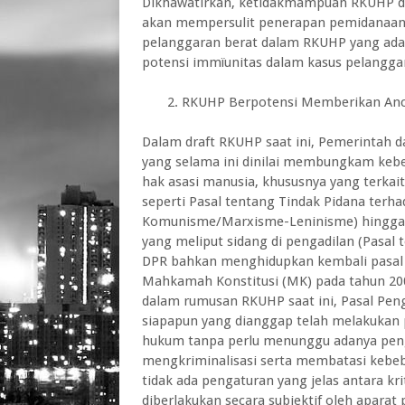
Dikhawatirkan, ketidakmampuan RKUHP da
akan mempersulit penerapan pemidanaan
pelanggaran berat dalam RKUHP yang ada
potensi immïunitas dalam kasus pelangga
2. RKUHP Berpotensi Memberikan Anca
Dalam draft RKUHP saat ini, Pemerintah
yang selama ini dinilai membungkam kebe
hak asasi manusia, khususnya yang terkai
seperti Pasal tentang Tindak Pidana ter
Komunisme/Marxisme-Leninisme) hingga a
yang meliput sidang di pengadilan (Pasal 
DPR bahkan menghidupkan kembali pasal 
Mahkamah Konstitusi (MK) pada tahun 200
dalam rumusan RKUHP saat ini, Pasal Pen
siapapun yang dianggap telah melakukan 
hukum tanpa perlu menunggu adanya penga
mengkriminalisasi serta membatasi kebeb
tidak ada pengaturan yang jelas antara kr
diberlakukan secara subjektif oleh apara