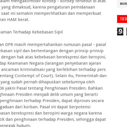
lam mengakomodir konsep - konsep tersebut di atas
MUR
 yang dimaksud, karena pengaturan pemidanaan
 saat ini semakin memperlihatkan dan memperkuat
TOT
ran HAM berat.
9
man Terhadap Kebebasan Sipil
 dan DPR masih mempertahankan rumusan pasal - pasal
basan sipil dan bertentangan dengan prinsip-prinsip
t dengan hak atas kebebasan berekspresi dan beropini,
hadap Keamanan Negara (larangan penyebaran ajaran
ncaman kriminalisasi yang berlebihan terhadap pers
tentang Contempt of Court). Selain itu, Pemerintah dan
yang sudah pernah dihapuskan sebelumnya oleh
6 yakni Pasal tentang Penghinaan Presiden. Bahkan
ghinaan Presiden menjadi delik umum yang berarti
penghinaan terhadap Presiden, dapat diproses secara
duan dari korban. Pasal ini dapat berpotensi
asan berekspresi dan beropini warga negara karena
itik dan penghinaan terhadap Presiden, sehingga dapat
t penegak hukum.