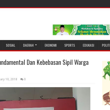
SOSIAL
DAERAH
EKONOMI
SPORTS
EDUKASI
POLIT
damental Dan Kebebasan Sipil Warga
uary 10, 2018
0