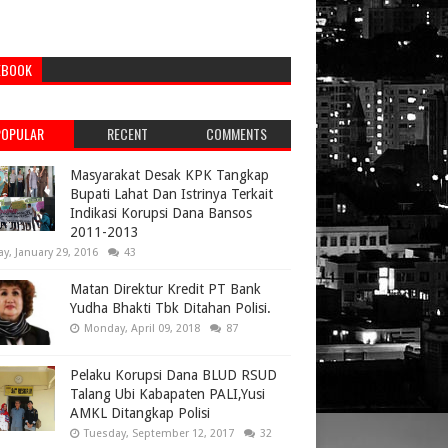
EBOOK
POPULAR
RECENT
COMMENTS
Masyarakat Desak KPK Tangkap
Bupati Lahat Dan Istrinya Terkait
Indikasi Korupsi Dana Bansos
2011-2013
ay, January 29, 2016
43
Matan Direktur Kredit PT Bank
Yudha Bhakti Tbk Ditahan Polisi.
Monday, April 09, 2018
87
Pelaku Korupsi Dana BLUD RSUD
Talang Ubi Kabapaten PALI,Yusi
AMKL Ditangkap Polisi
Tuesday, September 12, 2017
32