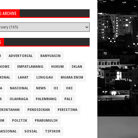
G ARCHIVE
S
H
ADVERTORIAL
BANYUASIN
NOMI
EMPATLAWANG
HUKUM
IKLAN
MINAL
LAHAT
LINGGAU
MUARA ENIM
A
NASIONAL
NEWS
OI
OKI
S
OLAHRAGA
PALEMBANG
PALI
ERINTAHAN
PENDIDIKAN
PERISTIWA
UM
POLITIK
PRABUMULIH
AKSIONAL
SOSIAL
TIPIKOR