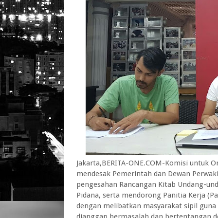
Jakarta,BERITA-ONE.COM-Komisi untuk Or
mendesak Pemerintah dan Dewan Perwakil
pengesahan Rancangan Kitab Undang-un
Pidana, serta mendorong Panitia Kerja (
dengan melibatkan masyarakat sipil guna
dianggap bermasalah dan bertentangan de