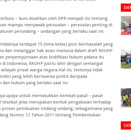
DAE
 terburu – buru disahkan oleh DPR menjadi UU tentang
kan mampu menjawab persoalan – persoalan penting di
aturan perundang – undangan yang berlaku saat ini.
tidaknya terdapat 15 (lima belas) poin bermasalah yang
ra dan melanggar hak asasi manusia dalam draft RKUHP
kukan penyempurnaan atas kodifikasi hukum pidana itu
m di Indonesia, RKUHP justru lahir dengan semangat
layah privat warga negara.Hal ini, tentunya tidak
diri yang lebih bernuansa politis daripada
an hukum yang berlaku saat ini.
ya upaya untuk memasukkan kembali pasal – pasal
al tesebut jelas merupakan bentuk pengabaian terhadap
m proses pembuatan Undang-undang, sebagaimana yang
ndang Nomor 12 Tahun 2011 tentang Pembentukan
CAT