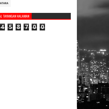
ATARA
AL TAYANGAN HALAMAN
4
5
8
7
0
0