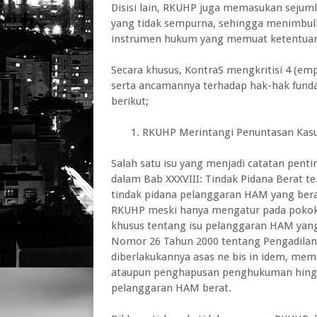
Disisi lain, RKUHP juga memasukan sejuml
yang tidak sempurna, sehingga menimbulk
instrumen hukum yang memuat ketentuan 
Secara khusus, KontraS mengkritisi 4 (em
serta ancamannya terhadap hak-hak fundam
berikut;
1. RKUHP Merintangi Penuntasan Kasus
Salah satu isu yang menjadi catatan pent
dalam Bab XXXVIII: Tindak Pidana Berat
tindak pidana pelanggaran HAM yang berat
RKUHP meski hanya mengatur pada pokok 
khusus tentang isu pelanggaran HAM yang 
Nomor 26 Tahun 2000 tentang Pengadilan
diberlakukannya asas ne bis in idem, mem
ataupun penghapusan penghukuman hingga
pelanggaran HAM berat.