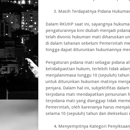
3. Masih Terdapatnya Pidana Hukuman
Dalam RKUHP saat ini, sayangnya hukuman
pengaturannya kini diubah menjadi pidana 
telah divonis hukuman mati diharuskan u
di dalam tahanan sebelum Pemerintah me
hingga dapat diturunkan hukumannya menj
Pengaturan pidana mati sebagai pidana a
ketidakpastian hukum, terlebih tidak adan
menjalanimasa tunggu 10 (sepuluh) tahun 
untuk diturunkan hukuman matinya menjad
penjara. Dalam hal ini, subjektifitas dal
terpidana mati mendapatkan penurunan huk
terpidana mati yang dianggap tidak meme
Pemerintah, oleh karenanya harus menjalan
selama 10 (sepuluh) tahun dan dieksekusi 
4. Menyempitnya Kategori Penyiksaan d