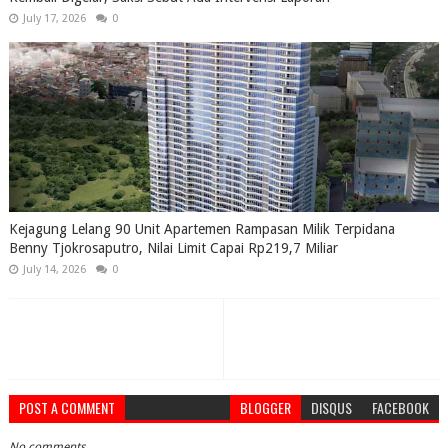
July 17, 2026
0
Kejagung Lelang 90 Unit Apartemen Rampasan Milik Terpidana
Benny Tjokrosaputro, Nilai Limit Capai Rp219,7 Miliar
July 14, 2026
0
POST A COMMENT
BLOGGER
DISQUS
FACEBOOK
No comments