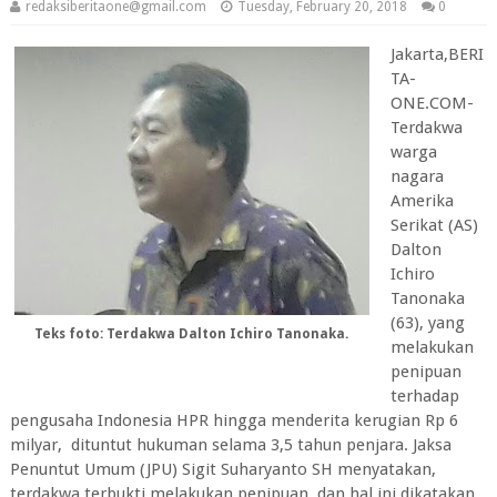
redaksiberitaone@gmail.com
Tuesday, February 20, 2018
0
Jakarta,BERI
TA-
ONE.COM-
Terdakwa
warga
nagara
Amerika
Serikat (AS)
Dalton
Ichiro
Tanonaka
(63), yang
Teks foto: Terdakwa Dalton Ichiro Tanonaka.
melakukan
penipuan
terhadap
pengusaha Indonesia HPR hingga menderita kerugian Rp 6
milyar, dituntut hukuman selama 3,5 tahun penjara. Jaksa
Penuntut Umum (JPU) Sigit Suharyanto SH menyatakan,
terdakwa terbukti melakukan penipuan, dan hal ini dikatakan