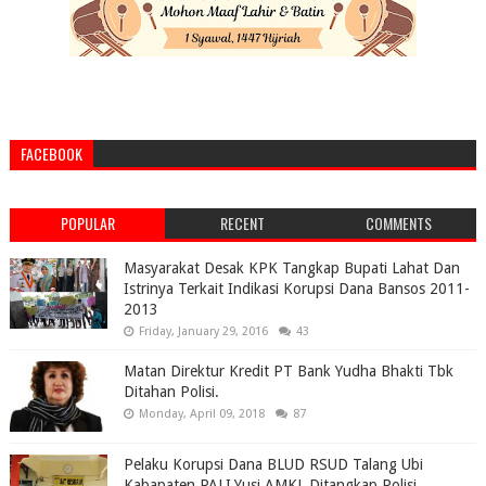
FACEBOOK
POPULAR
RECENT
COMMENTS
Masyarakat Desak KPK Tangkap Bupati Lahat Dan
Istrinya Terkait Indikasi Korupsi Dana Bansos 2011-
2013
Friday, January 29, 2016
43
Matan Direktur Kredit PT Bank Yudha Bhakti Tbk
Ditahan Polisi.
Monday, April 09, 2018
87
Pelaku Korupsi Dana BLUD RSUD Talang Ubi
Kabapaten PALI,Yusi AMKL Ditangkap Polisi