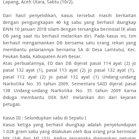
Lapang, Aceh Utara, Sabtu (10/2).
Dari hasil penyelidikan, kasus tersebut masih berkaitan
dengan pengungkapan 40 kg sabu yang berhasil diungkap
BNN 10 Januari 2018 silam dengan tersangka berinisial IK alias
DB yang saat itu berhasil melarikan diri. Pada kasus ini, tim
berhasil mengamankan DB bersama satu orang rekan yang
membantu pelariannya bernama SA di Desa Lamtutui, Kec.
Peukan Bada, Kabupaten Aceh Besar.
Atas perbuatannya, ED dan DB dijerat pasal 114 ayat (2) jo
pasal 132 ayat (1), pasal 113 ayat (2) jo pasal 132 ayat (1),
pasal 112 ayat (2) jo pasal 132 ayat (1) Undang-undang
Narkotika No. 35 tahun 2009. Sementara SAID dijerat pasal
138 Undang-undang Narkotika No. 35 tahun 2009 karna
diduga membantu DEK BAT melarikan diri dari kejaran
petugas.
Kasus III : Selundupkan sabu di Sepatu I
Kasus ketiga yang berhasil diungkap adalah penyelundupan
1.028 gram sabu yang dilakukan oleh dua orang pria berinisial
MK (34) dan MI (32). Kedua tersangka diamankan petugas