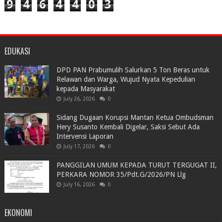
9
4
6
4
4
0
3
EDUKASI
DPD PAN Prabumulih Salurkan 5 Ton Beras untuk
Relawan dan Warga, Wujud Nyata Kepedulian
kepada Masyarakat
July 26, 2026
0
Sidang Dugaan Korupsi Mantan Ketua Ombudsman
Hery Susanto Kembali Digelar, Saksi Sebut Ada
Intervensi Laporan
July 17, 2026
0
PANGGILAN UMUM KEPADA TURUT TERGUGAT II,
PERKARA NOMOR 35/Pdt.G/2026/PN Llg
July 16, 2026
0
EKONOMI