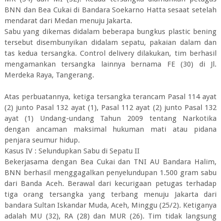
BNN dan Bea Cukai di Bandara Soekarno Hatta sesaat setelah
mendarat dari Medan menuju Jakarta.
Sabu yang dikemas didalam beberapa bungkus plastic bening
tersebut disembunyikan didalam sepatu, pakaian dalam dan
tas kedua tersangka. Control delivery dilakukan, tim berhasil
mengamankan tersangka lainnya bernama FE (30) di Jl.
Merdeka Raya, Tangerang.
Atas perbuatannya, ketiga tersangka terancam Pasal 114 ayat
(2) junto Pasal 132 ayat (1), Pasal 112 ayat (2) junto Pasal 132
ayat (1) Undang-undang Tahun 2009 tentang Narkotika
dengan ancaman maksimal hukuman mati atau pidana
penjara seumur hidup.
Kasus IV : Selundupkan Sabu di Sepatu II
Bekerjasama dengan Bea Cukai dan TNI AU Bandara Halim,
BNN berhasil menggagalkan penyelundupan 1.500 gram sabu
dari Banda Aceh. Berawal dari kecurigaan petugas terhadap
tiga orang tersangka yang terbang menuju Jakarta dari
bandara Sultan Iskandar Muda, Aceh, Minggu (25/2). Ketiganya
adalah MU (32), RA (28) dan MUR (26). Tim tidak langsung