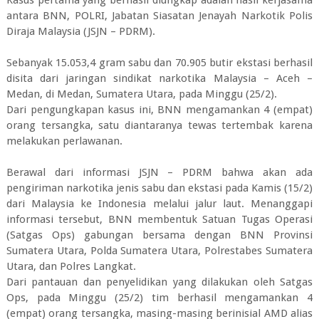
Kasus pertama yang berhasil diungkap adalah hasil kerjasama
antara BNN, POLRI, Jabatan Siasatan Jenayah Narkotik Polis
Diraja Malaysia (JSJN – PDRM).
Sebanyak 15.053,4 gram sabu dan 70.905 butir ekstasi berhasil
disita dari jaringan sindikat narkotika Malaysia – Aceh –
Medan, di Medan, Sumatera Utara, pada Minggu (25/2).
Dari pengungkapan kasus ini, BNN mengamankan 4 (empat)
orang tersangka, satu diantaranya tewas tertembak karena
melakukan perlawanan.
Berawal dari informasi JSJN – PDRM bahwa akan ada
pengiriman narkotika jenis sabu dan ekstasi pada Kamis (15/2)
dari Malaysia ke Indonesia melalui jalur laut. Menanggapi
informasi tersebut, BNN membentuk Satuan Tugas Operasi
(Satgas Ops) gabungan bersama dengan BNN Provinsi
Sumatera Utara, Polda Sumatera Utara, Polrestabes Sumatera
Utara, dan Polres Langkat.
Dari pantauan dan penyelidikan yang dilakukan oleh Satgas
Ops, pada Minggu (25/2) tim berhasil mengamankan 4
(empat) orang tersangka, masing-masing berinisial AMD alias