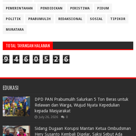
PEMERINTAHAN
PENDIDIKAN
PERISTIWA
PIDUM
POLITIK
PRABUMULIH
REDAKSIONAL
SOSIAL
TIPIKOR
MURATARA
TOTAL TAYANGAN HALAMAN
9
4
6
0
5
2
6
EDUKASI
DPD PAN Prabumulih Salurkan 5 Ton Beras untuk
Relawan dan Warga, Wujud Nyata Kepedulian
kepada Masyarakat
July 26, 2026
0
Sidang Dugaan Korupsi Mantan Ketua Ombudsman
Hery Susanto Kembali Digelar, Saksi Sebut Ada