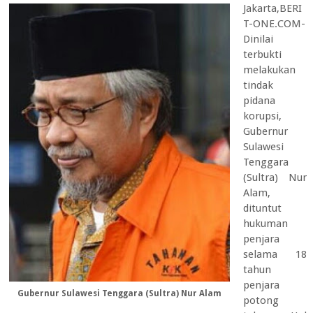
Jakarta,BERI
T-ONE.COM-
Dinilai
terbukti
melakukan
tindak
pidana
korupsi,
Gubernur
Sulawesi
Tenggara
(Sultra) Nur
Alam,
dituntut
hukuman
penjara
selama 18
tahun
penjara
Gubernur Sulawesi Tenggara (Sultra) Nur Alam
potong