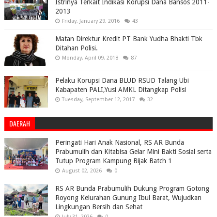
Istrinya Terkait Indikasi Korupsi Dana Bansos 2011-
2013
Friday, January 29, 2016
43
Matan Direktur Kredit PT Bank Yudha Bhakti Tbk
Ditahan Polisi.
Monday, April 09, 2018
87
Pelaku Korupsi Dana BLUD RSUD Talang Ubi
Kabapaten PALI,Yusi AMKL Ditangkap Polisi
Tuesday, September 12, 2017
32
DAERAH
Peringati Hari Anak Nasional, RS AR Bunda
Prabumulih dan Kitabisa Gelar Mini Bakti Sosial serta
Tutup Program Kampung Bijak Batch 1
August 02, 2026
0
RS AR Bunda Prabumulih Dukung Program Gotong
Royong Kelurahan Gunung Ibul Barat, Wujudkan
Lingkungan Bersih dan Sehat
July 31, 2026
0