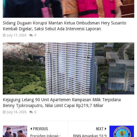
Sidang Dugaan Korupsi Mantan Ketua Ombudsman Hery Susanto
Kembali Digelar, Saksi Sebut Ada Intervensi Laporan
July 17, 2026
0
Kejagung Lelang 90 Unit Apartemen Rampasan Milik Terpidana
Benny Tjokrosaputro, Nilai Limit Capai Rp219,7 Miliar
July 14, 2026
0
PREVIOUS
NEXT
Presiden Jokowi :
BNN Amankan 53,9