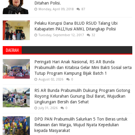
Ditahan Polisi.
Monday, April 09, 2018
87
Pelaku Korupsi Dana BLUD RSUD Talang Ubi
Kabapaten PALI,Yusi AMKL Ditangkap Polisi
Tuesday, September 12, 2017
32
DAERAH
Peringati Hari Anak Nasional, RS AR Bunda
Prabumulih dan Kitabisa Gelar Mini Bakti Sosial serta
Tutup Program Kampung Bijak Batch 1
August 02, 2026
0
RS AR Bunda Prabumulih Dukung Program Gotong
Royong Kelurahan Gunung Ibul Barat, Wujudkan
Lingkungan Bersih dan Sehat
July 31, 2026
0
DPD PAN Prabumulih Salurkan 5 Ton Beras untuk
Relawan dan Warga, Wujud Nyata Kepedulian
kepada Masyarakat