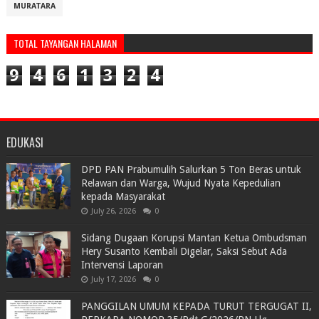
MURATARA
TOTAL TAYANGAN HALAMAN
9
4
6
1
3
2
4
EDUKASI
DPD PAN Prabumulih Salurkan 5 Ton Beras untuk
Relawan dan Warga, Wujud Nyata Kepedulian
kepada Masyarakat
July 26, 2026
0
Sidang Dugaan Korupsi Mantan Ketua Ombudsman
Hery Susanto Kembali Digelar, Saksi Sebut Ada
Intervensi Laporan
July 17, 2026
0
PANGGILAN UMUM KEPADA TURUT TERGUGAT II,