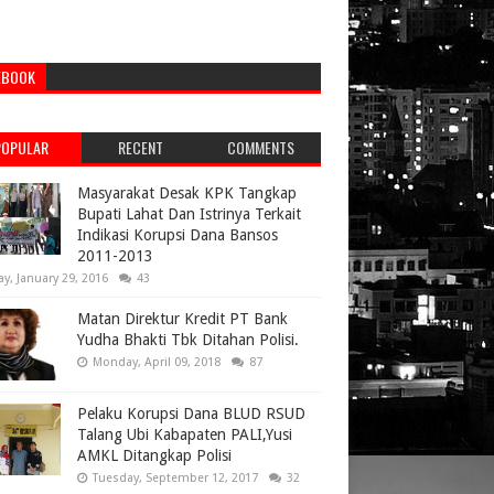
EBOOK
POPULAR
RECENT
COMMENTS
Masyarakat Desak KPK Tangkap
Bupati Lahat Dan Istrinya Terkait
Indikasi Korupsi Dana Bansos
2011-2013
ay, January 29, 2016
43
Matan Direktur Kredit PT Bank
Yudha Bhakti Tbk Ditahan Polisi.
Monday, April 09, 2018
87
Pelaku Korupsi Dana BLUD RSUD
Talang Ubi Kabapaten PALI,Yusi
AMKL Ditangkap Polisi
Tuesday, September 12, 2017
32