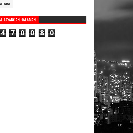
ATARA
AL TAYANGAN HALAMAN
4
7
0
0
8
0