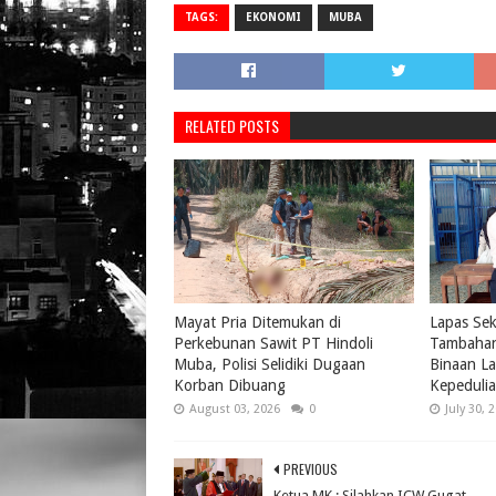
TAGS:
EKONOMI
MUBA
RELATED POSTS
Mayat Pria Ditemukan di
Lapas Se
Perkebunan Sawit PT Hindoli
Tambahan
Muba, Polisi Selidiki Dugaan
Binaan La
Korban Dibuang
Kepeduli
August 03, 2026
0
July 30, 
PREVIOUS
Ketua MK : Silahkan ICW Gugat