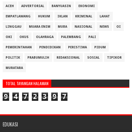
ACEH
ADVERTORIAL
BANYUASIN
EKONOMI
EMPATLAWANG
HUKUM
IKLAN
KRIMINAL
LAHAT
LINGGAU
MUARA ENIM
MUBA
NASIONAL
NEWS
OI
OKI
OKUS
OLAHRAGA
PALEMBANG
PALI
PEMERINTAHAN
PENDIDIKAN
PERISTIWA
PIDUM
POLITIK
PRABUMULIH
REDAKSIONAL
SOSIAL
TIPIKOR
MURATARA
TOTAL TAYANGAN HALAMAN
9
4
7
2
3
9
7
EDUKASI