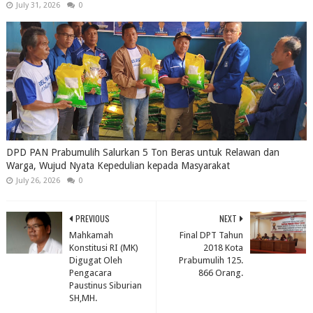
July 31, 2026
0
DPD PAN Prabumulih Salurkan 5 Ton Beras untuk Relawan dan
Warga, Wujud Nyata Kepedulian kepada Masyarakat
July 26, 2026
0
PREVIOUS
NEXT
Mahkamah
Final DPT Tahun
Konstitusi RI (MK)
2018 Kota
Digugat Oleh
Prabumulih 125.
Pengacara
866 Orang.
Paustinus Siburian
SH,MH.