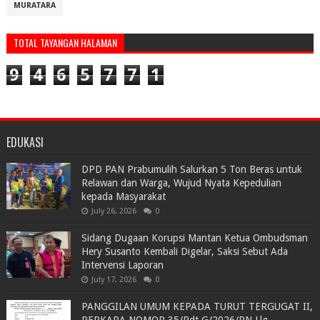
MURATARA
TOTAL TAYANGAN HALAMAN
9
4
6
5
7
7
1
EDUKASI
DPD PAN Prabumulih Salurkan 5 Ton Beras untuk
Relawan dan Warga, Wujud Nyata Kepedulian
kepada Masyarakat
July 26, 2026
0
Sidang Dugaan Korupsi Mantan Ketua Ombudsman
Hery Susanto Kembali Digelar, Saksi Sebut Ada
Intervensi Laporan
July 17, 2026
0
PANGGILAN UMUM KEPADA TURUT TERGUGAT II,