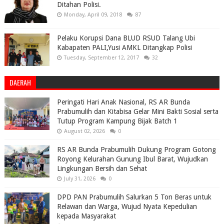
Ditahan Polisi.
Monday, April 09, 2018
87
Pelaku Korupsi Dana BLUD RSUD Talang Ubi
Kabapaten PALI,Yusi AMKL Ditangkap Polisi
Tuesday, September 12, 2017
32
DAERAH
Peringati Hari Anak Nasional, RS AR Bunda
Prabumulih dan Kitabisa Gelar Mini Bakti Sosial serta
Tutup Program Kampung Bijak Batch 1
August 02, 2026
0
RS AR Bunda Prabumulih Dukung Program Gotong
Royong Kelurahan Gunung Ibul Barat, Wujudkan
Lingkungan Bersih dan Sehat
July 31, 2026
0
DPD PAN Prabumulih Salurkan 5 Ton Beras untuk
Relawan dan Warga, Wujud Nyata Kepedulian
kepada Masyarakat