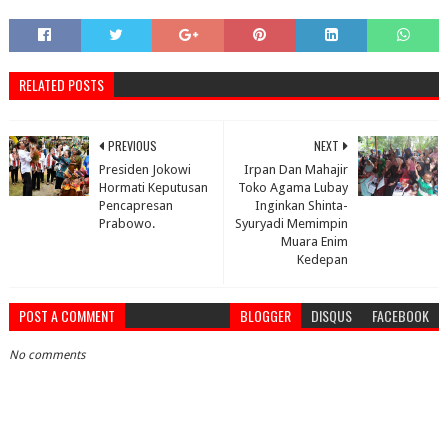
RELATED POSTS
PREVIOUS
NEXT
Presiden Jokowi
Irpan Dan Mahajir
Hormati Keputusan
Toko Agama Lubay
Pencapresan
Inginkan Shinta-
Prabowo.
Syuryadi Memimpin
Muara Enim
Kedepan
POST A COMMENT
BLOGGER
DISQUS
FACEBOOK
No comments