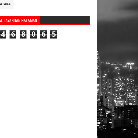
ATARA
AL TAYANGAN HALAMAN
4
6
8
0
6
5