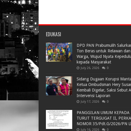
EDUKASI
DPD PAN Prabumulih Salurka
Ton Beras untuk Relawan dan
Warga, Wujud Nyata Kepeduli
kepada Masyarakat
July 26, 2026
0
Sidang Dugaan Korupsi Mant
Ketua Ombudsman Hery Susa
Kembali Digelar, Saksi Sebut 
Intervensi Laporan
July 17, 2026
0
PANGGILAN UMUM KEPADA
TURUT TERGUGAT II, PERK
NOMOR 35/Pdt.G/2026/PN L
July 16, 2026
0