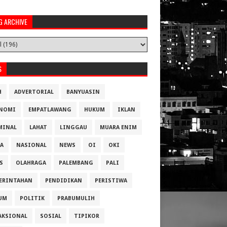
G ARCHIVE
S
H
ADVERTORIAL
BANYUASIN
NOMI
EMPATLAWANG
HUKUM
IKLAN
MINAL
LAHAT
LINGGAU
MUARA ENIM
A
NASIONAL
NEWS
OI
OKI
S
OLAHRAGA
PALEMBANG
PALI
ERINTAHAN
PENDIDIKAN
PERISTIWA
UM
POLITIK
PRABUMULIH
AKSIONAL
SOSIAL
TIPIKOR