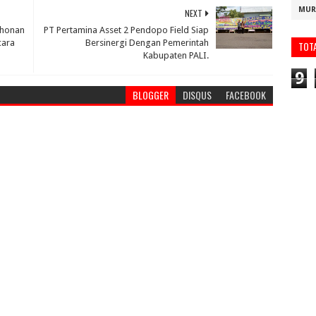
MUR
NEXT
ohonan
PT Pertamina Asset 2 Pendopo Field Siap
cara
Bersinergi Dengan Pemerintah
TOT
Kabupaten PALI.
9
BLOGGER
DISQUS
FACEBOOK