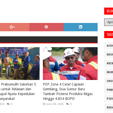
BLO
TAG
ACE
EKO
KRI
MUB
OKU
Prabumulih Salurkan 5
PEP Zona 4 Catat Capaian
s untuk Relawan dan
Gemilang, Dua Sumur Baru
PEM
ujud Nyata Kepedulian
Tambah Potensi Produksi Migas
asyarakat
Hingga 4.834 BOPD
PID
2026
0
June 04, 2026
0
RED