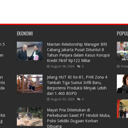
EKONOMI
POPU
n 5
Mantan Relationship Manager BRI
Cabang Jakarta Pusat Dituntut 8
an
Tahun Penjara dalam Kasus Korupsi
Kredit Fiktif Rp122 Miliar
August 06, 2026
0
Frid
an
Jelang HUT RI Ke-81, PHR Zona 4
nto
Tambah Tiga Sumur Infill Baru,
Ada
Berpotensi Produksi Minyak Lebih
dari 1.400 BOPD
August 05, 2026
0
Mayat Pria Ditemukan di
ARA
Perkebunan Sawit PT Hindoli Muba,
lg
Polisi Selidiki Dugaan Korban
Dibuang