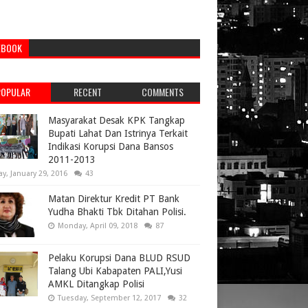
EBOOK
POPULAR
RECENT
COMMENTS
Masyarakat Desak KPK Tangkap
Bupati Lahat Dan Istrinya Terkait
Indikasi Korupsi Dana Bansos
2011-2013
ay, January 29, 2016
43
Matan Direktur Kredit PT Bank
Yudha Bhakti Tbk Ditahan Polisi.
Monday, April 09, 2018
87
Pelaku Korupsi Dana BLUD RSUD
Talang Ubi Kabapaten PALI,Yusi
AMKL Ditangkap Polisi
Tuesday, September 12, 2017
32