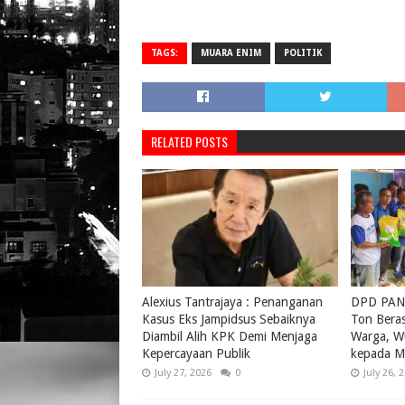
TAGS:
MUARA ENIM
POLITIK
RELATED POSTS
Alexius Tantrajaya : Penanganan
DPD PAN 
Kasus Eks Jampidsus Sebaiknya
Ton Bera
Diambil Alih KPK Demi Menjaga
Warga, W
Kepercayaan Publik
kepada M
July 27, 2026
0
July 26, 