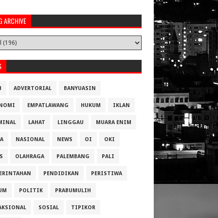
G ARCHIVE
S
H
ADVERTORIAL
BANYUASIN
NOMI
EMPATLAWANG
HUKUM
IKLAN
MINAL
LAHAT
LINGGAU
MUARA ENIM
A
NASIONAL
NEWS
OI
OKI
S
OLAHRAGA
PALEMBANG
PALI
ERINTAHAN
PENDIDIKAN
PERISTIWA
UM
POLITIK
PRABUMULIH
AKSIONAL
SOSIAL
TIPIKOR