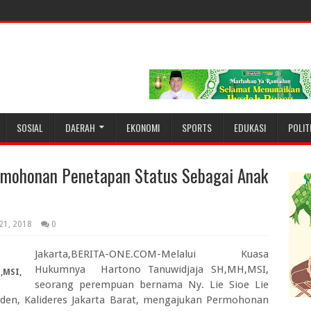
SOSIAL
DAERAH
EKONOMI
SPORTS
EDUKASI
POLIT
rmohonan Penetapan Status Sebagai Anak
 21, 2018
0
Jakarta,BERITA-ONE.COM-Melalui Kuasa
Hukumnya Hartono Tanuwidjaja SH,MH,MSI,
,MSI,
seorang perempuan bernama Ny. Lie Sioe Lie
rden, Kalideres Jakarta Barat, mengajukan Permohonan