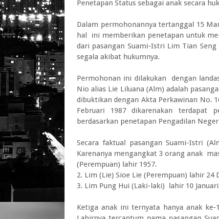
Penetapan Status sebagai anak secara huk
Dalam permohonannya tertanggal 15 Mar
hal ini memberikan penetapan untuk men
dari pasangan Suami-Istri Lim Tian Seng 
segala akibat hukumnya.
Permohonan ini dilakukan dengan landasa
Nio alias Lie Liluana (Alm) adalah pasanga
dibuktikan dengan Akta Perkawinan No. 16
Februari 1987 dikarenakan terdapat p
berdasarkan penetapan Pengadilan Negeri
Secara faktual pasangan Suami-Istri (Al
Karenanya mengangkat 3 orang anak mas
(Perempuan) lahir 1957.
2. Lim (Lie) Sioe Lie (Perempuan) lahir 2
3. Lim Pung Hui (Laki-laki) lahir 10 Januari
Ketiga anak ini ternyata hanya anak ke
Lahirnya tercantum nama pasangan Suami-