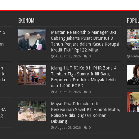
EKONOMI
POPU
n 5
Mantan Relationship Manager BRI
Cabang Jakarta Pusat Dituntut 8
an
Tahun Penjara dalam Kasus Korupsi
Kredit Fiktif Rp122 Miliar
August 06, 2026
0
Frid
an
Jelang HUT RI Ke-81, PHR Zona 4
nto
Tambah Tiga Sumur Infill Baru,
Ada
Berpotensi Produksi Minyak Lebih
dari 1.400 BOPD
August 05, 2026
0
Mayat Pria Ditemukan di
ARA
Perkebunan Sawit PT Hindoli Muba,
lg
Polisi Selidiki Dugaan Korban
Dibuang
August 03, 2026
0