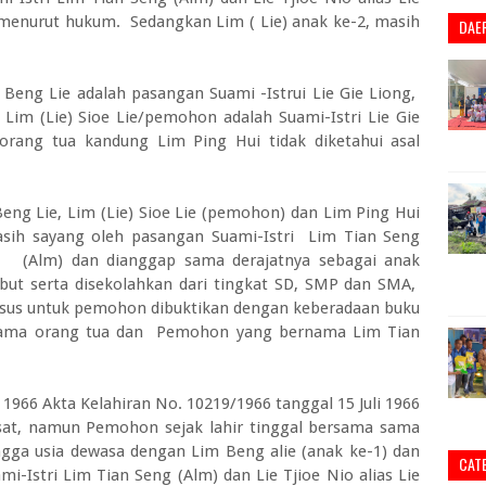
h menurut hukum. Sedangkan Lim ( Lie) anak ke-2, masih
DAE
m Beng Lie adalah pasangan Suami -Istrui Lie Gie Liong,
im (Lie) Sioe Lie/pemohon adalah Suami-Istri Lie Gie
rang tua kandung Lim Ping Hui tidak diketahui asal
eng Lie, Lim (Lie) Sioe Lie (pemohon) dan Lim Ping Hui
asih sayang oleh pasangan Suami-Istri Lim Tian Seng
ana (Alm) dan dianggap sama derajatnya sebagai anak
but serta disekolahkan dari tingkat SD, SMP dan SMA,
usus untuk pemohon dibuktikan dengan keberadaan buku
 nama orang tua dan Pemohon yang bernama Lim Tian
 1966 Akta Kelahiran No. 10219/1966 tanggal 15 Juli 1966
Pusat, namun Pemohon sejak lahir tinggal bersama sama
gga usia dewasa dengan Lim Beng alie (anak ke-1) dan
CAT
i-Istri Lim Tian Seng (Alm) dan Lie Tjioe Nio alias Lie