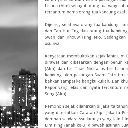
Liliana (Alm) sebagai orang tua yang sa
tercantum nama orang tua kandung asal .
Dijelas , sejatinya orang tua kandung Li
dan Tan Hun Ing dan orang tua kandung L
Swan dan Khouw Hing Nio. Sedangkan o
usulnya.
Kenyataan membuktikan sejak lahir Lim B
dirawat dan dibesarkan dengan penuh k
(Alm) dan Lie Tjioe Nio alias Lie Lili
kandung oleh pasangan Suami-Istri terse
bahkan sampai ke bangku kuliah. Dan kh
Rapor yang jelas dan nyata tercantum
Seng (Alm).
Pemohon sejak dilahirkan di Jakarta tahun
yang diterbitkan Catatan Sipil Jakarta 
demhan saudara ssudaranya yang lain hin
Lim Ping (anak ke-3) dibawah asuhan Suam