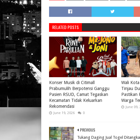
RELATED POSTS
Konser Musik di Citimall
Wali Kota
Prabumulih Berpotensi Ganggu
Tinjau Du
Pasien RSUD, Camat Tegaskan
Pastikan
Kecamatan Tidak Keluarkan
Warga Te
Rekomendasi
June 09,
June 19, 2026
0
PREVIOUS
Tukang Daging Jual Togel Ditangk