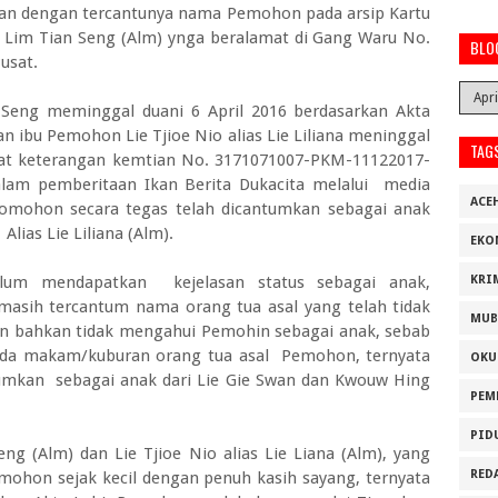
tikan dengan tercantunya nama Pemohon pada arsip Kartu
n Lim Tian Seng (Alm) ynga beralamat di Gang Waru No.
BLO
usat.
eng meminggal duani 6 April 2016 berdasarkan Akta
 ibu Pemohon Lie Tjioe Nio alias Lie Liliana meninggal
TAG
rat keterangan kemtian No. 3171071007-PKM-11122017-
lam pemberitaan Ikan Berita Dukacita melalui media
ACE
Pomohon secara tegas telah dicantumkan sebagai anak
Alias Lie Liliana (Alm).
EKO
um mendapatkan kejelasan status sebagai anak,
KRI
asih tercantum nama orang tua asal yang telah tidak
MUB
 bahkan tidak mengahui Pemohin sebagai anak, sebab
da makam/kuburan orang tua asal Pemohon, ternyata
OKU
umkan sebagai anak dari Lie Gie Swan dan Kwouw Hing
PEM
PID
ng (Alm) dan Lie Tjioe Nio alias Lie Liana (Alm), yang
RED
ohon sejak kecil dengan penuh kasih sayang, ternyata