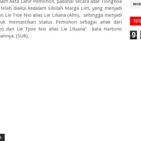
m Akta Lahir Pemohon, padahal secara adat Tionghoa
MUR
elah diakui kedalam silsilah Marga Lim, yang menjadi
n Lie Tioe Nio alias Lie Liliana (Alm), sehingga menjadi
TOT
uk memastikan status Pemohon sebagai anak dari
) dan Lie Tjioe Nio alias Lie Liluana" kata Hartono
9
annya. (SUR).
L