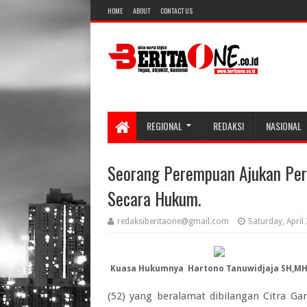
HOME
ABOUT
CONTACT US
REGIONAL
REDAKSI
NASIONAL
Seorang Perempuan Ajukan Pe
Secara Hukum.
redaksiberitaone@gmail.com
Saturday, April
Kuasa Hukumnya Hartono Tanuwidjaja SH,MH
(52) yang beralamat dibilangan Citra Ga