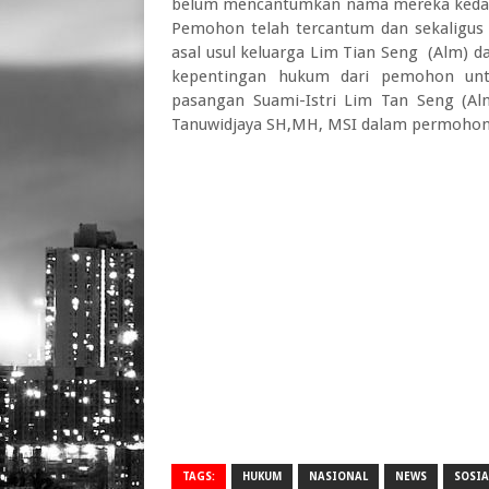
belum mencantumkan nama mereka kedala
Pemohon telah tercantum dan sekaligus t
asal usul keluarga Lim Tian Seng (Alm) da
kepentingan hukum dari pemohon unt
pasangan Suami-Istri Lim Tan Seng (Alm
Tanuwidjaya SH,MH, MSI dalam permohon
TAGS:
HUKUM
NASIONAL
NEWS
SOSIA