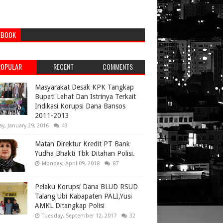
EBOOK
POPULAR
RECENT
COMMENTS
Masyarakat Desak KPK Tangkap
Bupati Lahat Dan Istrinya Terkait
Indikasi Korupsi Dana Bansos
2011-2013
ay, January 29, 2016
43
Matan Direktur Kredit PT Bank
Yudha Bhakti Tbk Ditahan Polisi.
Monday, April 09, 2018
87
Pelaku Korupsi Dana BLUD RSUD
Talang Ubi Kabapaten PALI,Yusi
AMKL Ditangkap Polisi
Tuesday, September 12, 2017
32