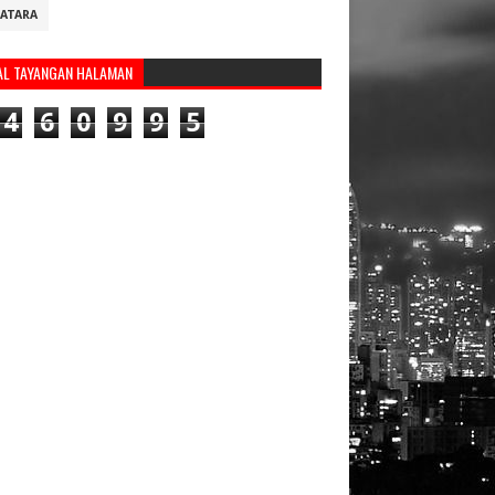
ATARA
AL TAYANGAN HALAMAN
4
6
0
9
9
5