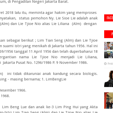
um, di Pengadilan Negeri Jakarta Barat.
et 2018 lalu itu, meminta agar hakim yang memproses
FAC
yatakan, status pemohon Ny. Lie Sioe Lie adalah anak
(Alm) dan Lie Tjioe Nio alias Lie Liliana (Alm) dengan
n sebagai berikut ; Lim Tian Seng (Alm) dan Lie Tjioe
n suami istri yang menikah di Jakarta tahun 1956. Hal ini
9/1956 tanggal 11 April 1956 dan telah duperbaharui 18
ergantian nama Lie Tjioe Nio menjadi Lie Liliana,
 Jakarta Pusat No. 1296/1986 P. 9 November 1986.
Frid
m) ini tidak dikaruniai anak kandung secara biologis.
ing - masing bernama; 1. LimBengLie
4 Desember 1966.
 1968.
-1 Lim Beng Lue dan anak ke-3 Lim Ping Hui yang Akta
Istri Lim Tian Seng (Alm) dan Lie Tjioe Nio alias Lie