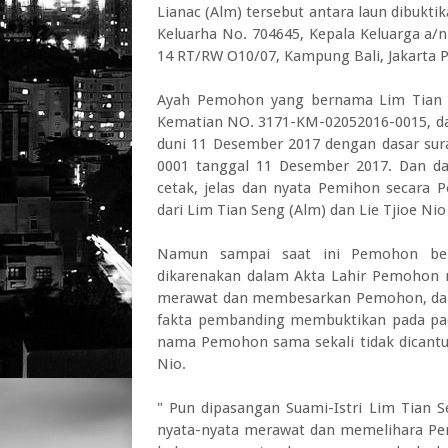
Lianac (Alm) tersebut antara laun dibuk
Keluarha No. 704645, Kepala Keluarga a/
14 RT/RW O10/07, Kampung Bali, Jakarta P
Ayah Pemohon yang bernama Lim Tian S
Kematian NO. 3171-KM-02052016-0015, dan
duni 11 Desember 2017 dengan dasar su
0001 tanggal 11 Desember 2017. Dan da
cetak, jelas dan nyata Pemihon secara 
dari Lim Tian Seng (Alm) dan Lie Tjioe Nio 
Namun sampai saat ini Pemohon bel
dikarenakan dalam Akta Lahir Pemohon m
merawat dan membesarkan Pemohon, dan
fakta pembanding membuktikan pada pa
nama Pemohon sama sekali tidak dicant
Nio.
" Pun dipasangan Suami-Istri Lim Tian Se
nyata-nyata merawat dan memelihara Pem