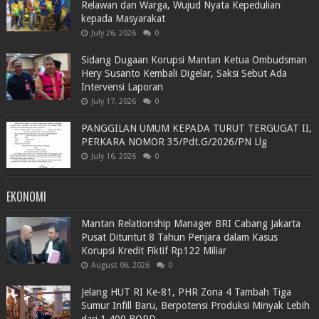
Relawan dan Warga, Wujud Nyata Kepedulian
kepada Masyarakat
July 26, 2026
0
Sidang Dugaan Korupsi Mantan Ketua Ombudsman
Hery Susanto Kembali Digelar, Saksi Sebut Ada
Intervensi Laporan
July 17, 2026
0
PANGGILAN UMUM KEPADA TURUT TERGUGAT II,
PERKARA NOMOR 35/Pdt.G/2026/PN Llg
July 16, 2026
0
EKONOMI
Mantan Relationship Manager BRI Cabang Jakarta
Pusat Dituntut 8 Tahun Penjara dalam Kasus
Korupsi Kredit Fiktif Rp122 Miliar
August 06, 2026
0
Jelang HUT RI Ke-81, PHR Zona 4 Tambah Tiga
Sumur Infill Baru, Berpotensi Produksi Minyak Lebih
dari 1.400 BOPD