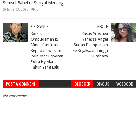
Sumsel Babel di Sungai Medang
June 03, 2026
0
PREVIOUS
NEXT
Komisi
Kasus Prositusi
Ombudsman RI
Vanessa Angel
Minta Klarifikasi
Sudah Dilimpahkan
Kepada Irwasum
Ke Kejaksaan Tinggi
Polri Atas Laporan
Surabaya
Polisi Ny Maria 11
Tahun Yang Lalu.
POST A COMMENT
BLOGGER
DISQUS
FACEBOOK
No comments