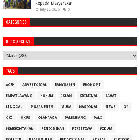
kepada Masyarakat
July 26, 2026
0
CATEGORIES
BLOG ARCHIVE
TAGS
ACEH
ADVERTORIAL
BANYUASIN
EKONOMI
EMPATLAWANG
HUKUM
IKLAN
KRIMINAL
LAHAT
LINGGAU
MUARA ENIM
MUBA
NASIONAL
NEWS
OI
OKI
OKUS
OLAHRAGA
PALEMBANG
PALI
PEMERINTAHAN
PENDIDIKAN
PERISTIWA
PIDUM
POLITIK
PRABUMULIH
REDAKSIONAL
SOSIAL
TIPIKOR