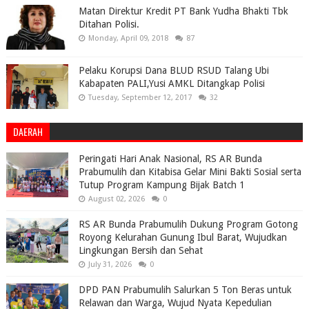
Matan Direktur Kredit PT Bank Yudha Bhakti Tbk
Ditahan Polisi.
Monday, April 09, 2018
87
Pelaku Korupsi Dana BLUD RSUD Talang Ubi
Kabapaten PALI,Yusi AMKL Ditangkap Polisi
Tuesday, September 12, 2017
32
DAERAH
Peringati Hari Anak Nasional, RS AR Bunda
Prabumulih dan Kitabisa Gelar Mini Bakti Sosial serta
Tutup Program Kampung Bijak Batch 1
August 02, 2026
0
RS AR Bunda Prabumulih Dukung Program Gotong
Royong Kelurahan Gunung Ibul Barat, Wujudkan
Lingkungan Bersih dan Sehat
July 31, 2026
0
DPD PAN Prabumulih Salurkan 5 Ton Beras untuk
Relawan dan Warga, Wujud Nyata Kepedulian