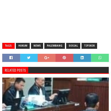
TAGS:
HUKUM
NEWS
PALEMBANG
SOSIAL
TIPIKOR
RELATED POSTS