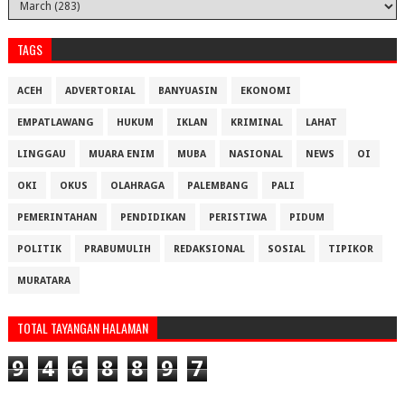
TAGS
ACEH
ADVERTORIAL
BANYUASIN
EKONOMI
EMPATLAWANG
HUKUM
IKLAN
KRIMINAL
LAHAT
LINGGAU
MUARA ENIM
MUBA
NASIONAL
NEWS
OI
OKI
OKUS
OLAHRAGA
PALEMBANG
PALI
PEMERINTAHAN
PENDIDIKAN
PERISTIWA
PIDUM
POLITIK
PRABUMULIH
REDAKSIONAL
SOSIAL
TIPIKOR
MURATARA
TOTAL TAYANGAN HALAMAN
9
4
6
8
8
9
7