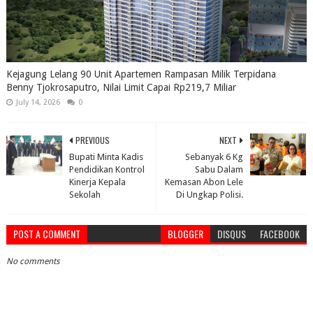
Kejagung Lelang 90 Unit Apartemen Rampasan Milik Terpidana
Benny Tjokrosaputro, Nilai Limit Capai Rp219,7 Miliar
July 14, 2026
0
PREVIOUS
NEXT
Bupati Minta Kadis
Sebanyak 6 Kg
Pendidikan Kontrol
Sabu Dalam
Kinerja Kepala
Kemasan Abon Lele
Sekolah
Di Ungkap Polisi.
POST A COMMENT
BLOGGER
DISQUS
FACEBOOK
No comments