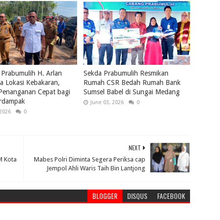
 Prabumulih H. Arlan
Sekda Prabumulih Resmikan
a Lokasi Kebakaran,
Rumah CSR Bedah Rumah Bank
 Penanganan Cepat bagi
Sumsel Babel di Sungai Medang
rdampak
June 03, 2026
0
 2026
0
NEXT
M Kota
Mabes Polri Diminta Segera Periksa cap
Jempol Ahli Waris Taih Bin Lantjong
BLOGGER
DISQUS
FACEBOOK