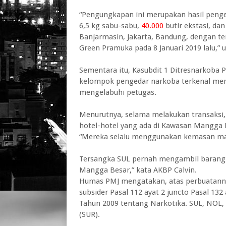
“Pengungkapan ini merupakan hasil peng
6,5 kg sabu-sabu,
40.000
butir ekstasi, da
Banjarmasin, Jakarta, Bandung, dengan t
Green Pramuka pada 8 Januari 2019 lalu,”
Sementara itu, Kasubdit 1 Ditresnarkoba
kelompok pengedar narkoba terkenal men
mengelabuhi petugas.
Menurutnya, selama melakukan transaksi,
hotel-hotel yang ada di Kawasan Mangga B
“Mereka selalu menggunakan kemasan ma
Tersangka SUL pernah mengambil barang b
Mangga Besar,” kata AKBP Calvin.
Humas PMJ mengatakan, atas perbuatannya
subsider Pasal 112 ayat 2 juncto Pasal 1
Tahun 2009 tentang Narkotika. SUL, NOL,
(SUR).