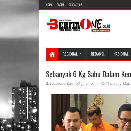
HOME
ABOUT
CONTACT US
REGIONAL
REDAKSI
NASIONAL
Sebanyak 6 Kg Sabu Dalam Kema
redaksiberitaone@gmail.com
Thursday, Marc