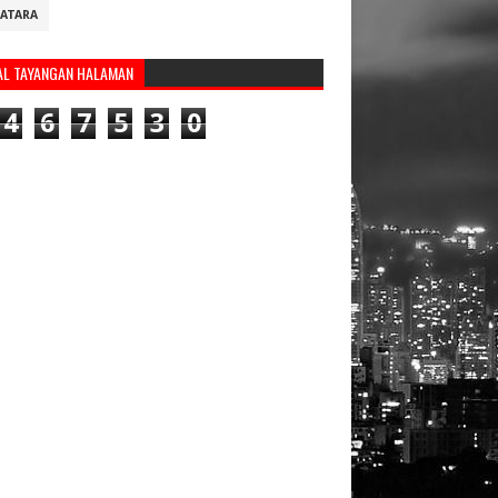
ATARA
AL TAYANGAN HALAMAN
4
6
7
5
3
0