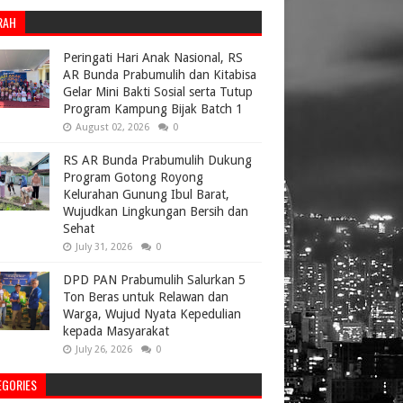
RAH
Peringati Hari Anak Nasional, RS
AR Bunda Prabumulih dan Kitabisa
Gelar Mini Bakti Sosial serta Tutup
Program Kampung Bijak Batch 1
August 02, 2026
0
RS AR Bunda Prabumulih Dukung
Program Gotong Royong
Kelurahan Gunung Ibul Barat,
Wujudkan Lingkungan Bersih dan
Sehat
July 31, 2026
0
DPD PAN Prabumulih Salurkan 5
Ton Beras untuk Relawan dan
Warga, Wujud Nyata Kepedulian
kepada Masyarakat
July 26, 2026
0
EGORIES