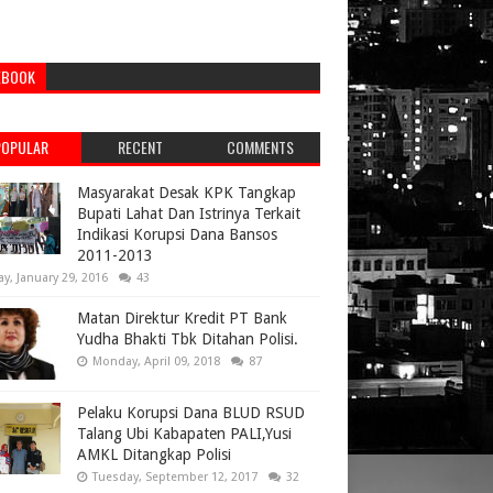
EBOOK
POPULAR
RECENT
COMMENTS
Masyarakat Desak KPK Tangkap
Bupati Lahat Dan Istrinya Terkait
Indikasi Korupsi Dana Bansos
2011-2013
ay, January 29, 2016
43
Matan Direktur Kredit PT Bank
Yudha Bhakti Tbk Ditahan Polisi.
Monday, April 09, 2018
87
Pelaku Korupsi Dana BLUD RSUD
Talang Ubi Kabapaten PALI,Yusi
AMKL Ditangkap Polisi
Tuesday, September 12, 2017
32