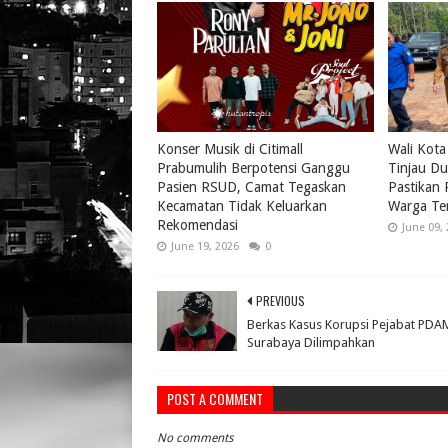
Konser Musik di Citimall
Wali Kota
Prabumulih Berpotensi Ganggu
Tinjau Du
Pasien RSUD, Camat Tegaskan
Pastikan
Kecamatan Tidak Keluarkan
Warga Te
Rekomendasi
June 09,
June 19, 2026
0
PREVIOUS
Berkas Kasus Korupsi Pejabat PDA
Surabaya Dilimpahkan
POST A COMMENT
No comments