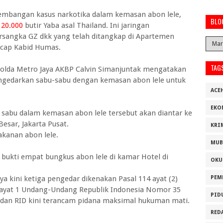
embangan kasus narkotika dalam kemasan abon lele,
BLO
n
20.000
butir Yaba asal Thailand. Ini jaringan
ersangka GZ dkk yang telah ditangkap di Apartemen
 ucap Kabid Humas.
TAG
 Polda Metro Jaya AKBP Calvin Simanjuntak mengatakan
gedarkan sabu-sabu dengan kemasan abon lele untuk
ACE
EKO
 sabu dalam kemasan abon lele tersebut akan diantar ke
esar, Jakarta Pusat.
KRI
kanan abon lele.
MUB
ukti empat bungkus abon lele di kamar Hotel di
OKU
 kini ketiga pengedar dikenakan Pasal 114 ayat (2)
PEM
32 ayat 1 Undang-Undang Republik Indonesia Nomor 35
PID
 dan RID kini terancam pidana maksimal hukuman mati.
RED