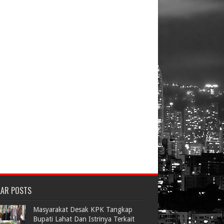
LAR POSTS
Masyarakat Desak KPK Tangkap
Bupati Lahat Dan Istrinya Terkait