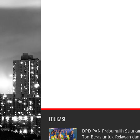
EDUKASI
DPD PAN Prabumulih Salurka
Ton Beras untuk Relawan dan