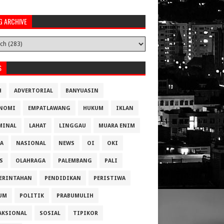
G ARCHIVE
S
H
ADVERTORIAL
BANYUASIN
NOMI
EMPATLAWANG
HUKUM
IKLAN
MINAL
LAHAT
LINGGAU
MUARA ENIM
A
NASIONAL
NEWS
OI
OKI
S
OLAHRAGA
PALEMBANG
PALI
ERINTAHAN
PENDIDIKAN
PERISTIWA
UM
POLITIK
PRABUMULIH
AKSIONAL
SOSIAL
TIPIKOR