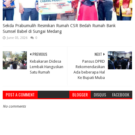
Sekda Prabumulih Resmikan Rumah CSR Bedah Rumah Bank
Sumsel Babel di Sungai Medang
June 03, 2026
0
PREVIOUS
NEXT
Kebakaran Didesa
Pansus DPRD
Lembak Hanguskan
Rekomendasikan
Satu Rumah
Ada beberapa Hal
Ke Bupati Muba
POST A COMMENT
BLOGGER
DISQUS
FACEBOOK
No comments