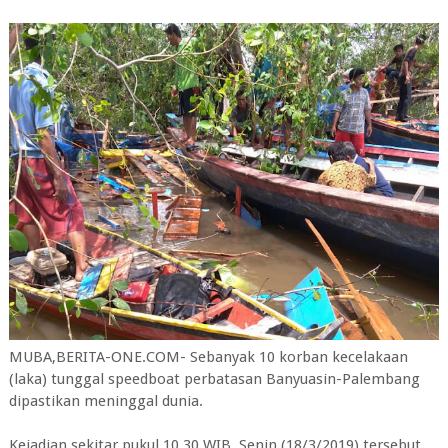
MUBA,BERITA-ONE.COM- Sebanyak 10 korban kecelakaan
(laka) tunggal speedboat perbatasan Banyuasin-Palembang
dipastikan meninggal dunia.
Kejadian sekitar pukul 10.30 WIB, Senin (18/3/2019) tersebut