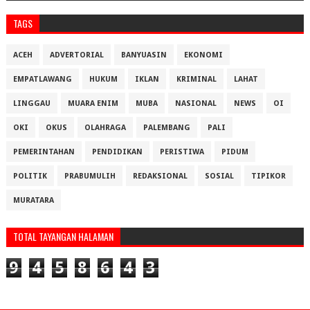
TAGS
ACEH
ADVERTORIAL
BANYUASIN
EKONOMI
EMPATLAWANG
HUKUM
IKLAN
KRIMINAL
LAHAT
LINGGAU
MUARA ENIM
MUBA
NASIONAL
NEWS
OI
OKI
OKUS
OLAHRAGA
PALEMBANG
PALI
PEMERINTAHAN
PENDIDIKAN
PERISTIWA
PIDUM
POLITIK
PRABUMULIH
REDAKSIONAL
SOSIAL
TIPIKOR
MURATARA
TOTAL TAYANGAN HALAMAN
9
4
5
8
6
4
3