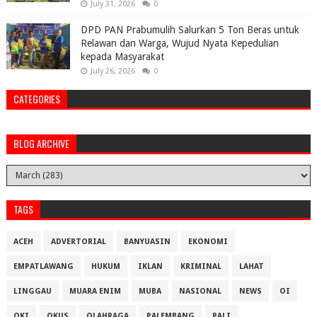
July 31, 2026
0
DPD PAN Prabumulih Salurkan 5 Ton Beras untuk
Relawan dan Warga, Wujud Nyata Kepedulian
kepada Masyarakat
July 26, 2026
0
CATEGORIES
BLOG ARCHIVE
TAGS
ACEH
ADVERTORIAL
BANYUASIN
EKONOMI
EMPATLAWANG
HUKUM
IKLAN
KRIMINAL
LAHAT
LINGGAU
MUARA ENIM
MUBA
NASIONAL
NEWS
OI
OKI
OKUS
OLAHRAGA
PALEMBANG
PALI