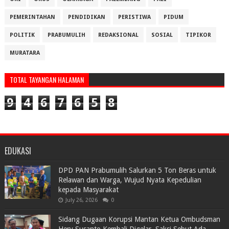
PEMERINTAHAN
PENDIDIKAN
PERISTIWA
PIDUM
POLITIK
PRABUMULIH
REDAKSIONAL
SOSIAL
TIPIKOR
MURATARA
TOTAL TAYANGAN HALAMAN
9
4
6
7
6
5
8
EDUKASI
DPD PAN Prabumulih Salurkan 5 Ton Beras untuk
Relawan dan Warga, Wujud Nyata Kepedulian
kepada Masyarakat
July 26, 2026
0
Sidang Dugaan Korupsi Mantan Ketua Ombudsman
Hery Susanto Kembali Digelar, Saksi Sebut Ada