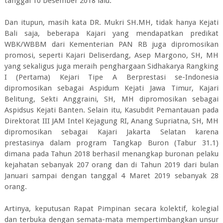
tanggal 10 Desember 2018 lalu.
Dan itupun, masih kata DR. Mukri SH.MH, tidak hanya Kejati
Bali saja, beberapa Kajari yang mendapatkan predikat
WBK/WBBM dari Kementerian PAN RB juga dipromosikan
promosi, seperti Kajari Deliserdang, Asep Margono, SH, MH
yang sekaligus juga meraih penghargaan Sidhakarya Rangking
I (Pertama) Kejari Tipe A Berprestasi se-Indonesia
dipromosikan sebagai Aspidum Kejati Jawa Timur, Kajari
Belitung, Sekti Anggraini, SH, MH dipromosikan sebagai
Aspidsus Kejati Banten. Selain itu, Kasubdit Pemantauan pada
Direktorat III JAM Intel Kejagung RI, Anang Supriatna, SH, MH
dipromosikan sebagai Kajari Jakarta Selatan karena
prestasinya dalam program Tangkap Buron (Tabur 31.1)
dimana pada Tahun 2018 berhasil menangkap buronan pelaku
kejahatan sebanyak 207 orang dan di Tahun 2019 dari bulan
Januari sampai dengan tanggal 4 Maret 2019 sebanyak 28
orang.
Artinya, keputusan Rapat Pimpinan secara kolektif, kolegial
dan terbuka dengan semata-mata mempertimbangkan unsur