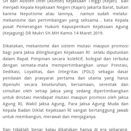
SH dari Asisten Intel (Asintel) Kejaksaan Tinggi (Kejati) Bali
menjadi Kepala Kejaksaan Negeri (Kajari) Jakarta Barat, bukan
karena Nepotisme atau lainnya, namun sudah melalui
mekanisme dan pertimbangan yang seksama , kata Kepala
pusat Pemerangan Hukum Kapuspenkum Kejaksaan Agung
(Kejagung) DR Mukri SH.MH Kamis 14 Maret 2019.
Dikatakan, mekanisme dan sistem mutasi maupun promosi
bagi para Jaksa dilingkungan Kejaksaan RI selalu diputuskan
dalam Rapat Pimpinan secara kolektif, kolegial dan terbuka
dengan semata-mata mempertimbangkan unsur Prestasi,
Dedikasi, Loyalitas, dan Integritas (PDLI) sebagai dasar
penilaian dan prasyarat pertama dan utama yang harus
dipenuhi secara keseluruhan, bersamaan, serentak dan
simultan oleh setiap Jaksa yang sedang dipertimbangkan
untuk dirotasi mendapat mutasi maupun promosi oleh Jaksa
Agung RI, Wakil Jaksa Agung, Para Jaksa Agung Muda dan
Kepala Badan Diklat Kejaksaan RI sangat bertanggung jawab
untuk membangun, merawat dan menjaganya.
Dan tidaklah benar kalau dikatakan hanya di era sekarang,