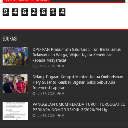
9
4
6
2
6
1
4
EDUKASI
DPD PAN Prabumulih Salurkan 5 Ton Beras untuk
Relawan dan Warga, Wujud Nyata Kepedulian
kepada Masyarakat
July 26, 2026
0
Sidang Dugaan Korupsi Mantan Ketua Ombudsman
Hery Susanto Kembali Digelar, Saksi Sebut Ada
Intervensi Laporan
July 17, 2026
0
PANGGILAN UMUM KEPADA TURUT TERGUGAT II,
PERKARA NOMOR 35/Pdt.G/2026/PN Llg
July 16, 2026
0