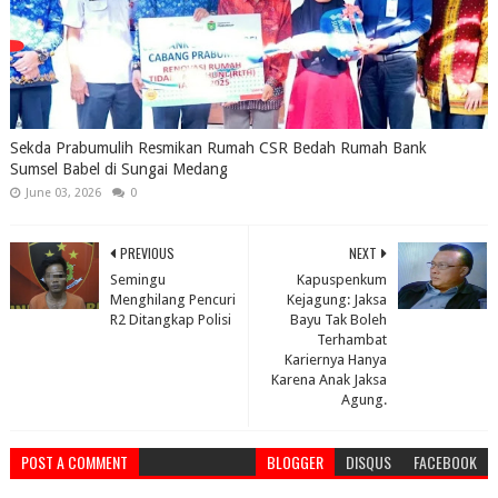
Sekda Prabumulih Resmikan Rumah CSR Bedah Rumah Bank
Sumsel Babel di Sungai Medang
June 03, 2026
0
PREVIOUS
NEXT
Semingu
Kapuspenkum
Menghilang Pencuri
Kejagung: Jaksa
R2 Ditangkap Polisi
Bayu Tak Boleh
Terhambat
Kariernya Hanya
Karena Anak Jaksa
Agung.
POST A COMMENT
BLOGGER
DISQUS
FACEBOOK