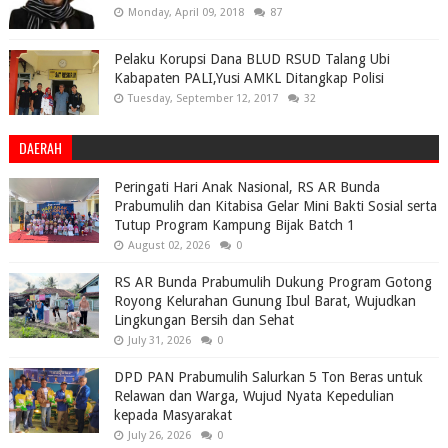
Monday, April 09, 2018
87
Pelaku Korupsi Dana BLUD RSUD Talang Ubi
Kabapaten PALI,Yusi AMKL Ditangkap Polisi
Tuesday, September 12, 2017
32
DAERAH
Peringati Hari Anak Nasional, RS AR Bunda
Prabumulih dan Kitabisa Gelar Mini Bakti Sosial serta
Tutup Program Kampung Bijak Batch 1
August 02, 2026
0
RS AR Bunda Prabumulih Dukung Program Gotong
Royong Kelurahan Gunung Ibul Barat, Wujudkan
Lingkungan Bersih dan Sehat
July 31, 2026
0
DPD PAN Prabumulih Salurkan 5 Ton Beras untuk
Relawan dan Warga, Wujud Nyata Kepedulian
kepada Masyarakat
July 26, 2026
0