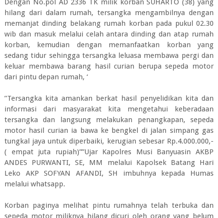
Dengan No.pol AD 2336 TK milik korban SUHARTO (38) yang
hilang dari dalam rumah, tersangka mengambilnya dengan
memanjat dinding belakang rumah korban pada pukul 02.30
wib dan masuk melalui celah antara dinding dan atap rumah
korban, kemudian dengan memanfaatkan korban yang
sedang tidur sehingga tersangka leluasa membawa pergi dan
keluar membawa barang hasil curian berupa sepeda motor
dari pintu depan rumah, ‘
’’Tersangka kita amankan berkat hasil penyelidikan kita dan
informasi dari masyarakat kita mengetahui keberadaan
tersangka dan langsung melakukan penangkapan, sepeda
motor hasil curian ia bawa ke bengkel di jalan simpang gas
tungkal jaya untuk diperbaiki, kerugian sebesar Rp.4.000.000,-
( empat juta rupiah)””Ujar Kapolres Musi Banyuasin AKBP
ANDES PURWANTI, SE, MM melalui Kapolsek Batang Hari
Leko AKP SOFYAN AFANDI, SH imbuhnya kepada Humas
melalui whatsapp.
Korban paginya melihat pintu rumahnya telah terbuka dan
sepeda motor miliknya hilang dicuri oleh orang yang belum