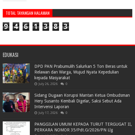
TOTAL TAYANGAN HALAMAN
9
4
6
1
3
8
3
EDUKASI
DPD PAN Prabumulih Salurkan 5 Ton Beras untuk
Relawan dan Warga, Wujud Nyata Kepedulian
kepada Masyarakat
July 26, 2026
0
Sidang Dugaan Korupsi Mantan Ketua Ombudsman
Hery Susanto Kembali Digelar, Saksi Sebut Ada
Intervensi Laporan
July 17, 2026
0
PANGGILAN UMUM KEPADA TURUT TERGUGAT II,
PERKARA NOMOR 35/Pdt.G/2026/PN Llg