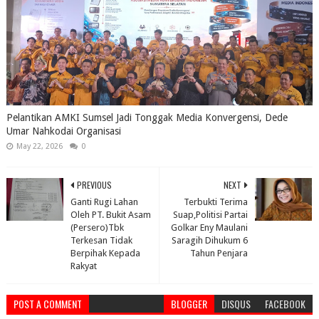
Pelantikan AMKI Sumsel Jadi Tonggak Media Konvergensi, Dede
Umar Nahkodai Organisasi
May 22, 2026
0
PREVIOUS
NEXT
Ganti Rugi Lahan
Terbukti Terima
Oleh PT. Bukit Asam
Suap,Politisi Partai
(Persero)Tbk
Golkar Eny Maulani
Terkesan Tidak
Saragih Dihukum 6
Berpihak Kepada
Tahun Penjara
Rakyat
POST A COMMENT
BLOGGER
DISQUS
FACEBOOK