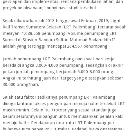
persiapan dan implementasi rencana pembukaan lahan, dan
proyek pelaksanaan," bunyi hasil studi tersebut.
Sejak diluncurkan Juli 2018 hingga awal Februari 2019, Light
Rail Transit Sumatera Selatan (LRT Palembang) tercatat sudah
melayani 1.088.558 penumpang. Volume penumpang LRT
Sumsel di Stasiun Bandara Sultan Mahmud Badaruddin II
adalah yang tertinggi mencapai 264.967 penumpang.
Jumlah penumpang LRT Palembang pada saat hari kerja
berada di angka 3.000-4.000 penumpang, sedangkan di akhir
pekan jumlah penumpang berjumlah 6.000-8.000 orang.
Angka ini terhitung jauh dari target yang ditetapkan sebesar
30.000 orang/hari.
Salah satu faktor sedikitnya penumpang LRT Palembang
diduga lantaran akses pengumpan menuju halte terdekat LRT
masih minim. Selain itu, trotoar yang sesuai standar juga
belum seluruhnya dibangun untuk memudahkan pejalan kaki
menuju halte. Pendapatan rata-rata LRT Palembang per
bulannya juga hanya Rp 1,1 miliar. Padahal biaya operasional