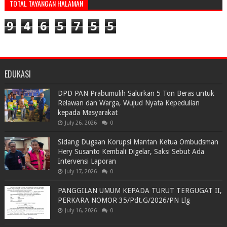
TOTAL TAYANGAN HALAMAN
9
4
6
5
7
5
5
EDUKASI
DPD PAN Prabumulih Salurkan 5 Ton Beras untuk
Relawan dan Warga, Wujud Nyata Kepedulian
kepada Masyarakat
July 26, 2026
0
Sidang Dugaan Korupsi Mantan Ketua Ombudsman
Hery Susanto Kembali Digelar, Saksi Sebut Ada
Intervensi Laporan
July 17, 2026
0
PANGGILAN UMUM KEPADA TURUT TERGUGAT II,
PERKARA NOMOR 35/Pdt.G/2026/PN Llg
July 16, 2026
0