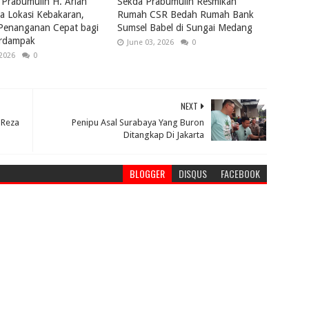
 Prabumulih H. Arlan
Sekda Prabumulih Resmikan
a Lokasi Kebakaran,
Rumah CSR Bedah Rumah Bank
 Penanganan Cepat bagi
Sumsel Babel di Sungai Medang
rdampak
June 03, 2026
0
 2026
0
NEXT
 Reza
Penipu Asal Surabaya Yang Buron
Ditangkap Di Jakarta
BLOGGER
DISQUS
FACEBOOK