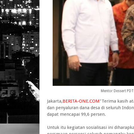
Mentor Dessert PDTT
Jakarta,
BERITA-ONE.COM
"Terima kasih a
dan penyaluran dana desa di seluruh Indo
dapat mencapai 99,6 persen.
Untuk itu kegiatan sosialisasi ini diha
persmaan persepsi seluruh pemangku kep