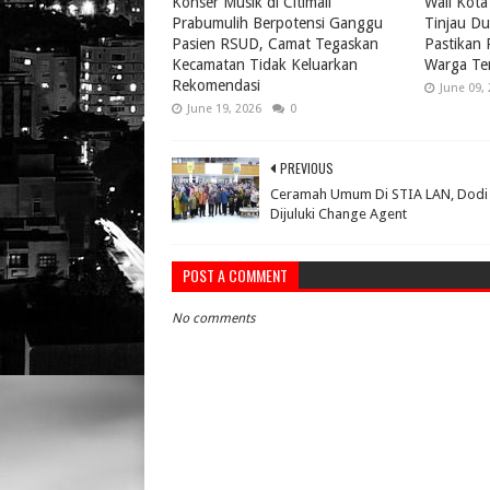
Konser Musik di Citimall
Wali Kota
Prabumulih Berpotensi Ganggu
Tinjau Du
Pasien RSUD, Camat Tegaskan
Pastikan
Kecamatan Tidak Keluarkan
Warga Te
Rekomendasi
June 09,
June 19, 2026
0
PREVIOUS
Ceramah Umum Di STIA LAN, Dodi
Dijuluki Change Agent
POST A COMMENT
No comments