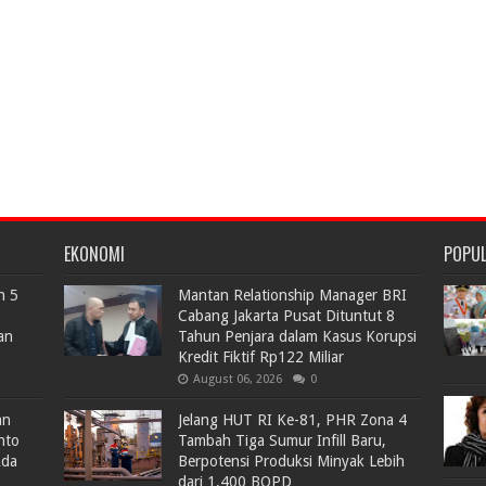
EKONOMI
POPU
n 5
Mantan Relationship Manager BRI
Cabang Jakarta Pusat Dituntut 8
an
Tahun Penjara dalam Kasus Korupsi
Kredit Fiktif Rp122 Miliar
August 06, 2026
0
an
Jelang HUT RI Ke-81, PHR Zona 4
nto
Tambah Tiga Sumur Infill Baru,
Ada
Berpotensi Produksi Minyak Lebih
dari 1.400 BOPD