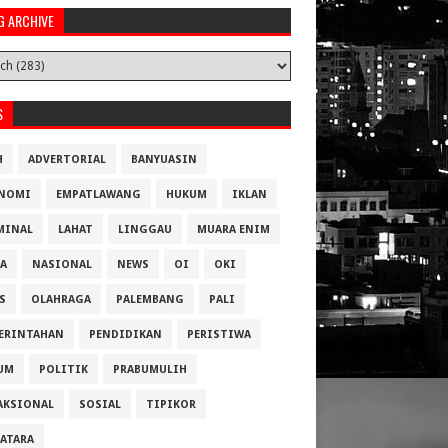
G ARCHIVE
S
H
ADVERTORIAL
BANYUASIN
NOMI
EMPATLAWANG
HUKUM
IKLAN
MINAL
LAHAT
LINGGAU
MUARA ENIM
A
NASIONAL
NEWS
OI
OKI
S
OLAHRAGA
PALEMBANG
PALI
ERINTAHAN
PENDIDIKAN
PERISTIWA
UM
POLITIK
PRABUMULIH
AKSIONAL
SOSIAL
TIPIKOR
ATARA