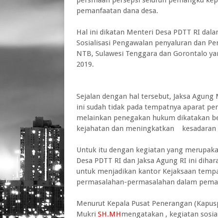
pemanfaatan dana desa.
Hal ini dikatan Menteri Desa PDTT RI da
Sosialisasi Pengawalan penyaluran dan P
NTB, Sulawesi Tenggara dan Gorontalo yan
2019.
Sejalan dengan hal tersebut, Jaksa Agung
ini sudah tidak pada tempatnya aparat p
melainkan penegakan hukum dikatakan be
kejahatan dan meningkatkan kesadaran
Untuk itu dengan kegiatan yang merupak
Desa PDTT RI dan Jaksa Agung RI ini dihar
untuk menjadikan kantor Kejaksaan tempa
permasalahan-permasalahan dalam pema
Menurut Kepala Pusat Penerangan (Kapus
Mukri
SH.MH
mengatakan , kegiatan sosia