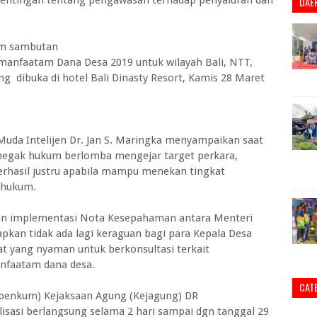
DAE
lam sambutan
emanfaatam Dana Desa 2019 untuk wilayah Bali, NTT,
g dibuka di hotel Bali Dinasty Resort, Kamis 28 Maret
 Muda Intelijen Dr. Jan S. Maringka menyampaikan saat
enegak hukum berlomba mengejar target perkara,
rhasil justru apabila mampu menekan tingkat
 hukum.
an implementasi Nota Kesepahaman antara Menteri
apkan tidak ada lagi keraguan bagi para Kepala Desa
t yang nyaman untuk berkonsultasi terkait
nfaatam dana desa.
CAT
penkum) Kejaksaan Agung (Kejagung) DR
lisasi berlangsung selama 2 hari sampai dgn tanggal 29