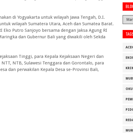
BLO
akan di Yogyakarta untuk wilayah Jawa Tengah, D.I.
untuk wilayah Sumatera Utara, Aceh dan Sumatea Barat.
RI Eko Putro Sanjoyo bersama dengan Jaksa Agung RI
TAG
. Maringka dan Gubernur Bali yang diwakili oleh Sekda
ACE
 Kejaksaan Tinggi, para Kepala Kejaksaan Negeri dan
EKO
li, NTT, NTB, Sulawesi Tenggara dan Gorontalo, para
KRI
a dan perwakilan Kepala Desa se-Provinsi Bali,
MUB
OKU
PEM
PID
RED
MUR