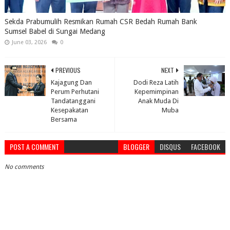
Sekda Prabumulih Resmikan Rumah CSR Bedah Rumah Bank
Sumsel Babel di Sungai Medang
June 03, 2026
0
PREVIOUS
NEXT
Kajagung Dan
Dodi Reza Latih
Perum Perhutani
Kepemimpinan
Tandatanggani
Anak Muda Di
Kesepakatan
Muba
Bersama
POST A COMMENT
BLOGGER
DISQUS
FACEBOOK
No comments