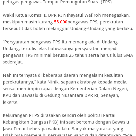
petugas pengawas Tempat Pemungutan Suara (TPS).
Wakil Ketua Komisi II DPR RI Nihayatul Wafiroh menegaskan,
meskipun masih kurang
55.000
pengawas TPS, perekrutan
tersebut tidak boleh melanggar Undang-Undang yang berlaku.
“Persyaratan pengawas TPS itu memang ada di Undang-
Undang, tertulis jelas bahwasanya persyaratan menjadi
pengawas TPS minimal berusia 25 tahun serta harus lulus SMA
sederajat.
Nah ini ternyata di beberapa daerah mengalami kesulitan
perekrutannya,” kata Ninik, sapaan akrabnya kepada media,
seusai memimpin rapat dengan Kementerian Dalam Negeri,
KPU dan Bawaslu di Gedung Nusantara DPR RI, Senayan,
Jakarta.
Kekurangan PTPS dirasakan sendiri oleh politisi Partai
Kebangkitan Bangsa (PKB) ini saat bertemu dengan Bawaslu
Jawa Timur beberapa waktu lalu. Banyak masyarakat yang
tidak bisa memenuhi persyaratan yang sudah ditentukan. “Ada