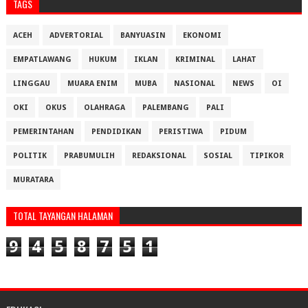
TAGS
ACEH
ADVERTORIAL
BANYUASIN
EKONOMI
EMPATLAWANG
HUKUM
IKLAN
KRIMINAL
LAHAT
LINGGAU
MUARA ENIM
MUBA
NASIONAL
NEWS
OI
OKI
OKUS
OLAHRAGA
PALEMBANG
PALI
PEMERINTAHAN
PENDIDIKAN
PERISTIWA
PIDUM
POLITIK
PRABUMULIH
REDAKSIONAL
SOSIAL
TIPIKOR
MURATARA
TOTAL TAYANGAN HALAMAN
9
4
5
8
7
5
1