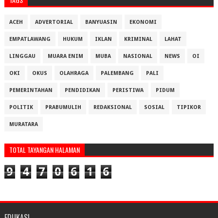
ACEH
ADVERTORIAL
BANYUASIN
EKONOMI
EMPATLAWANG
HUKUM
IKLAN
KRIMINAL
LAHAT
LINGGAU
MUARA ENIM
MUBA
NASIONAL
NEWS
OI
OKI
OKUS
OLAHRAGA
PALEMBANG
PALI
PEMERINTAHAN
PENDIDIKAN
PERISTIWA
PIDUM
POLITIK
PRABUMULIH
REDAKSIONAL
SOSIAL
TIPIKOR
MURATARA
TOTAL TAYANGAN HALAMAN
9
4
7
0
6
1
6
EDUKASI