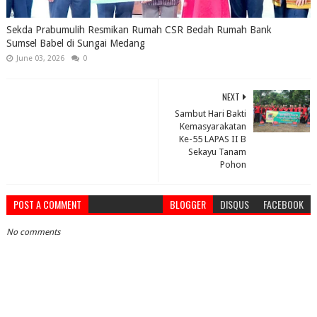
Sekda Prabumulih Resmikan Rumah CSR Bedah Rumah Bank
Sumsel Babel di Sungai Medang
June 03, 2026
0
NEXT
Sambut Hari Bakti
Kemasyarakatan
Ke-55 LAPAS II B
Sekayu Tanam
Pohon
POST A COMMENT
BLOGGER
DISQUS
FACEBOOK
No comments