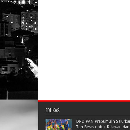
EDUKASI
DPD PAN Prabumulih Salurka
Ton Beras untuk Relawan dan