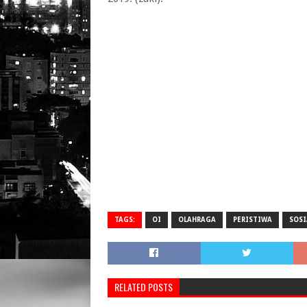
TAGS:
OI
OLAHRAGA
PERISTIWA
SOSI
RELATED POSTS