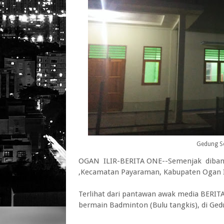
Gedung S
OGAN ILIR-BERITA ONE--Semenjak dibang
,Kecamatan Payaraman, Kabupaten Ogan Il
Terlihat dari pantawan awak media BERI
bermain Badminton (Bulu tangkis), di Ged