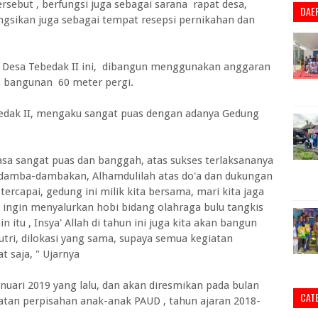
rsebut , berfungsi juga sebagai sarana rapat desa,
DAE
ngsikan juga sebagai tempat resepsi pernikahan dan
II Desa Tebedak II ini, dibangun menggunakan anggaran
s bangunan 60 meter pergi.
edak II, mengaku sangat puas dengan adanya Gedung
asa sangat puas dan banggah, atas sukses terlaksananya
damba-dambakan, Alhamdulilah atas do'a dan dukungan
tercapai, gedung ini milik kita bersama, mari kita jaga
ingin menyalurkan hobi bidang olahraga bulu tangkis
 itu , Insya' Allah di tahun ini juga kita akan bangun
utri, dilokasi yang sama, supaya semua kegiatan
t saja, " Ujarnya
anuari 2019 yang lalu, dan akan diresmikan pada bulan
CAT
tan perpisahan anak-anak PAUD , tahun ajaran 2018-