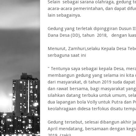
Selain sebagai sarana olahraga, gedung te
acara-acara pemerintahan, dan dapat difu
lain sebagainya.
Gedung yang terletak dipinggiran Dusun 
Dana Desa (DD), tahun 2018, dengan lua
Menurut, Zamhuri,selaku Kepala Desa Teb
serbaguna saat ini
" Tentunya saya sebagai kepala Desa, mer
membangun gedung yang selama ini kita 
dari masyarakat, di tahun 2019 suda dapat 
dan rawat bersama, bagi masyarakat yang 
silahkan datang terbuka untuk umum, selain
dua lapangan bola Volly untuk Putra dan P
keolahragaan didesa terfokus disatu tempa
Gedung tersebut, selesai dibangun akhir J
April mendatang, bersamaan dengan kegia
2019. (zaki).