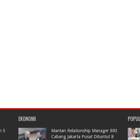
EKONOMI
POPU
n 5
Mantan Relationship Manager BRI
Cabang Jakarta Pusat Dituntut 8