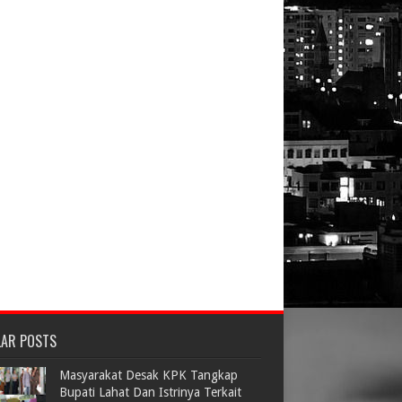
LAR POSTS
Masyarakat Desak KPK Tangkap
Bupati Lahat Dan Istrinya Terkait