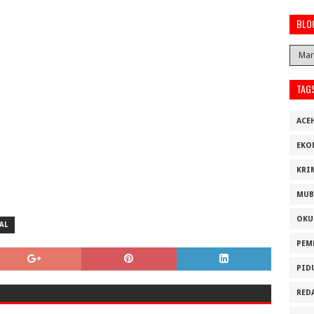
BLO
TAG
ACE
EKO
KRI
MUB
OKU
AL
PEM
PID
RED