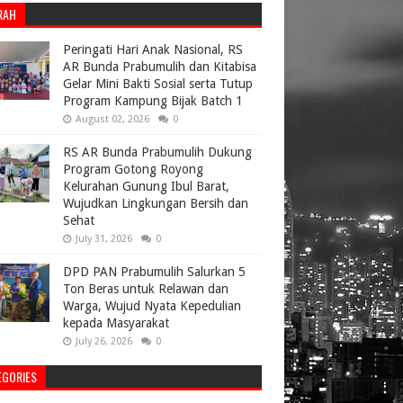
RAH
Peringati Hari Anak Nasional, RS
AR Bunda Prabumulih dan Kitabisa
Gelar Mini Bakti Sosial serta Tutup
Program Kampung Bijak Batch 1
August 02, 2026
0
RS AR Bunda Prabumulih Dukung
Program Gotong Royong
Kelurahan Gunung Ibul Barat,
Wujudkan Lingkungan Bersih dan
Sehat
July 31, 2026
0
DPD PAN Prabumulih Salurkan 5
Ton Beras untuk Relawan dan
Warga, Wujud Nyata Kepedulian
kepada Masyarakat
July 26, 2026
0
EGORIES