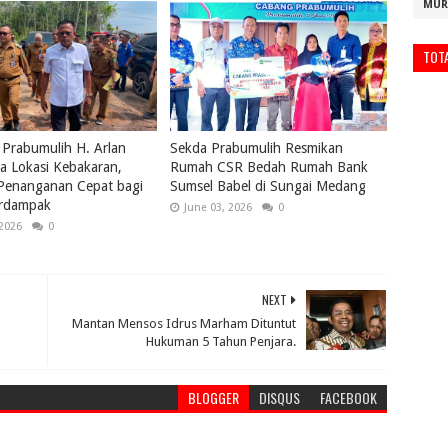
MUR
TOT
 Prabumulih H. Arlan
Sekda Prabumulih Resmikan
a Lokasi Kebakaran,
Rumah CSR Bedah Rumah Bank
 Penanganan Cepat bagi
Sumsel Babel di Sungai Medang
rdampak
June 03, 2026
0
 2026
0
NEXT
Mantan Mensos Idrus Marham Dituntut
Hukuman 5 Tahun Penjara.
BLOGGER
DISQUS
FACEBOOK