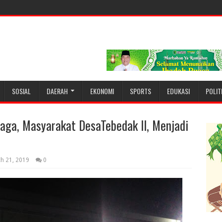
SOSIAL
DAERAH
EKONOMI
SPORTS
EDUKASI
POLIT
ga, Masyarakat DesaTebedak II, Menjadi
h 21, 2019
0