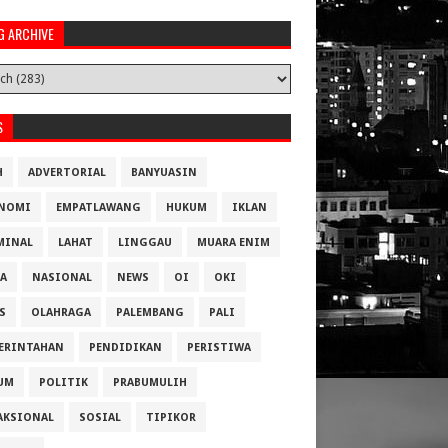
G ARCHIVE
S
H
ADVERTORIAL
BANYUASIN
NOMI
EMPATLAWANG
HUKUM
IKLAN
MINAL
LAHAT
LINGGAU
MUARA ENIM
A
NASIONAL
NEWS
OI
OKI
S
OLAHRAGA
PALEMBANG
PALI
ERINTAHAN
PENDIDIKAN
PERISTIWA
UM
POLITIK
PRABUMULIH
AKSIONAL
SOSIAL
TIPIKOR