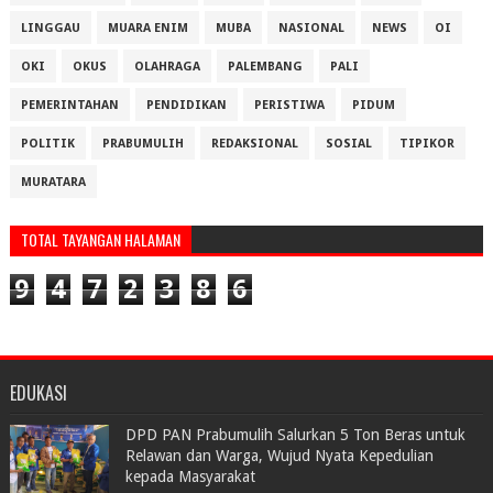
LINGGAU
MUARA ENIM
MUBA
NASIONAL
NEWS
OI
OKI
OKUS
OLAHRAGA
PALEMBANG
PALI
PEMERINTAHAN
PENDIDIKAN
PERISTIWA
PIDUM
POLITIK
PRABUMULIH
REDAKSIONAL
SOSIAL
TIPIKOR
MURATARA
TOTAL TAYANGAN HALAMAN
9
4
7
2
3
8
6
EDUKASI
DPD PAN Prabumulih Salurkan 5 Ton Beras untuk
Relawan dan Warga, Wujud Nyata Kepedulian
kepada Masyarakat