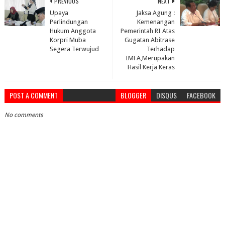
PREVIOUS
NEXT
Upaya
Jaksa Agung :
Perlindungan
Kemenangan
Hukum Anggota
Pemerintah RI Atas
Korpri Muba
Gugatan Abitrase
Segera Terwujud
Terhadap
IMFA,Merupakan
Hasil Kerja Keras
POST A COMMENT
BLOGGER
DISQUS
FACEBOOK
No comments