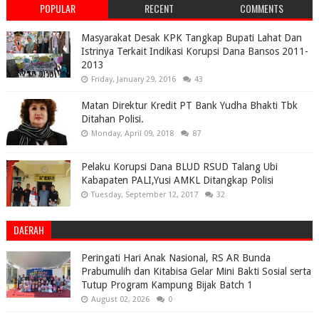
POPULAR
RECENT
COMMENTS
Masyarakat Desak KPK Tangkap Bupati Lahat Dan
Istrinya Terkait Indikasi Korupsi Dana Bansos 2011-
2013
Friday, January 29, 2016
43
Matan Direktur Kredit PT Bank Yudha Bhakti Tbk
Ditahan Polisi.
Monday, April 09, 2018
87
Pelaku Korupsi Dana BLUD RSUD Talang Ubi
Kabapaten PALI,Yusi AMKL Ditangkap Polisi
Tuesday, September 12, 2017
32
DAERAH
Peringati Hari Anak Nasional, RS AR Bunda
Prabumulih dan Kitabisa Gelar Mini Bakti Sosial serta
Tutup Program Kampung Bijak Batch 1
August 02, 2026
0