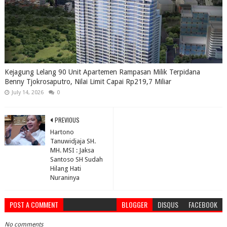
Kejagung Lelang 90 Unit Apartemen Rampasan Milik Terpidana
Benny Tjokrosaputro, Nilai Limit Capai Rp219,7 Miliar
July 14, 2026
0
PREVIOUS
Hartono
Tanuwidjaja SH.
MH. MSI : Jaksa
Santoso SH Sudah
Hilang Hati
Nuraninya
POST A COMMENT
BLOGGER
DISQUS
FACEBOOK
No comments