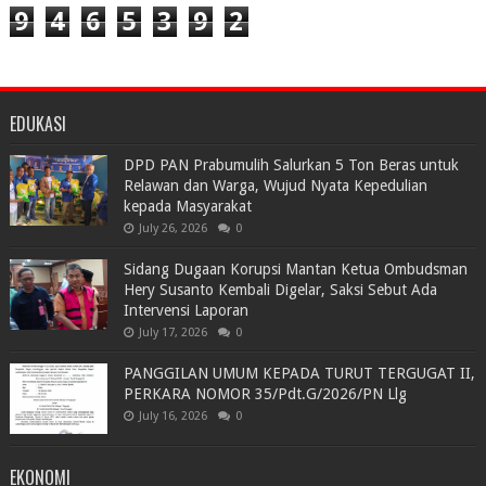
9
4
6
5
3
9
2
EDUKASI
DPD PAN Prabumulih Salurkan 5 Ton Beras untuk
Relawan dan Warga, Wujud Nyata Kepedulian
kepada Masyarakat
July 26, 2026
0
Sidang Dugaan Korupsi Mantan Ketua Ombudsman
Hery Susanto Kembali Digelar, Saksi Sebut Ada
Intervensi Laporan
July 17, 2026
0
PANGGILAN UMUM KEPADA TURUT TERGUGAT II,
PERKARA NOMOR 35/Pdt.G/2026/PN Llg
July 16, 2026
0
EKONOMI