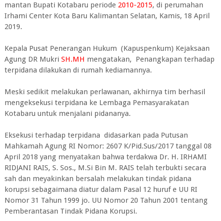
mantan Bupati Kotabaru periode
2010-2015
, di perumahan
Irhami Center Kota Baru Kalimantan Selatan, Kamis, 18 April
2019.
Kepala Pusat Penerangan Hukum (Kapuspenkum) Kejaksaan
Agung DR Mukri
SH.MH
mengatakan, Penangkapan terhadap
terpidana dilakukan di rumah kediamannya.
Meski sedikit melakukan perlawanan, akhirnya tim berhasil
mengeksekusi terpidana ke Lembaga Pemasyarakatan
Kotabaru untuk menjalani pidananya.
Eksekusi terhadap terpidana didasarkan pada Putusan
Mahkamah Agung RI Nomor: 2607 K/Pid.Sus/2017 tanggal 08
April 2018 yang menyatakan bahwa terdakwa Dr. H. IRHAMI
RIDJANI RAIS, S. Sos., M.Si Bin M. RAIS telah terbukti secara
sah dan meyakinkan bersalah melakukan tindak pidana
korupsi sebagaimana diatur dalam Pasal 12 huruf e UU RI
Nomor 31 Tahun 1999 jo. UU Nomor 20 Tahun 2001 tentang
Pemberantasan Tindak Pidana Korupsi.