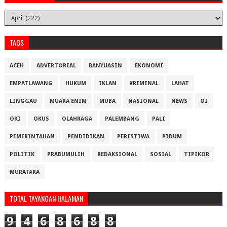
TAGS
ACEH
ADVERTORIAL
BANYUASIN
EKONOMI
EMPATLAWANG
HUKUM
IKLAN
KRIMINAL
LAHAT
LINGGAU
MUARA ENIM
MUBA
NASIONAL
NEWS
OI
OKI
OKUS
OLAHRAGA
PALEMBANG
PALI
PEMERINTAHAN
PENDIDIKAN
PERISTIWA
PIDUM
POLITIK
PRABUMULIH
REDAKSIONAL
SOSIAL
TIPIKOR
MURATARA
TOTAL TAYANGAN HALAMAN
9
4
6
8
6
8
8