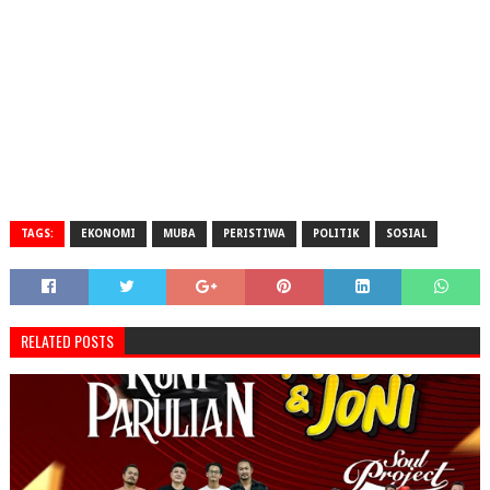
TAGS:
EKONOMI
MUBA
PERISTIWA
POLITIK
SOSIAL
RELATED POSTS