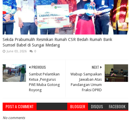
Sekda Prabumulih Resmikan Rumah CSR Bedah Rumah Bank
Sumsel Babel di Sungai Medang
June 03, 2026
0
PREVIOUS
NEXT
Sambut Pelantikan
Wabup Sampaikan
Ketua ,Pengurus
Jawaban Atas
PWI Muba Gotong
Pandangan Umum
Royong
Fraksi DPRD
POST A COMMENT
BLOGGER
DISQUS
FACEBOOK
No comments