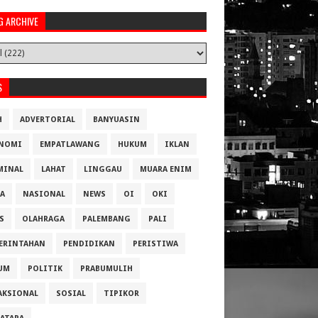
G ARCHIVE
S
H
ADVERTORIAL
BANYUASIN
NOMI
EMPATLAWANG
HUKUM
IKLAN
MINAL
LAHAT
LINGGAU
MUARA ENIM
A
NASIONAL
NEWS
OI
OKI
S
OLAHRAGA
PALEMBANG
PALI
ERINTAHAN
PENDIDIKAN
PERISTIWA
UM
POLITIK
PRABUMULIH
AKSIONAL
SOSIAL
TIPIKOR