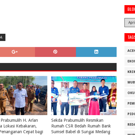
BLO
TAG
AL
ACE
EKO
KRI
MUB
OKU
PEM
PID
 Prabumulih H. Arlan
Sekda Prabumulih Resmikan
RED
a Lokasi Kebakaran,
Rumah CSR Bedah Rumah Bank
 Penanganan Cepat bagi
Sumsel Babel di Sungai Medang