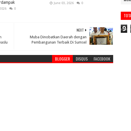
MUR
rdampak
June 03, 2026
0
 2026
0
TOT
9
NEXT
n
Muba Dinobatkan Daerah dengan
waslu
Pembangunan Terbaik Di Sumsel
BLOGGER
DISQUS
FACEBOOK