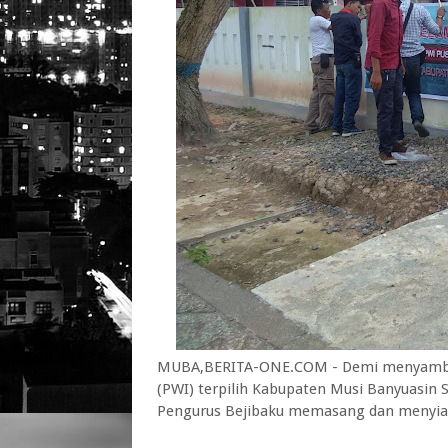
MUBA,BERITA-ONE.COM - Demi menyambut 
(PWI) terpilih Kabupaten Musi Banyuasin 
Pengurus Bejibaku memasang dan menyiap