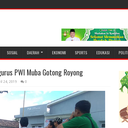
SOSIAL
DAERAH
EKONOMI
SPORTS
EDUKASI
POLIT
gurus PWI Muba Gotong Royong
il 24, 2019
0