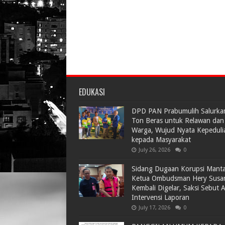
EDUKASI
DPD PAN Prabumulih Salurka
Ton Beras untuk Relawan dan
Warga, Wujud Nyata Kepeduli
kepada Masyarakat
July 26, 2026
0
Sidang Dugaan Korupsi Mant
Ketua Ombudsman Hery Susa
Kembali Digelar, Saksi Sebut 
Intervensi Laporan
July 17, 2026
0