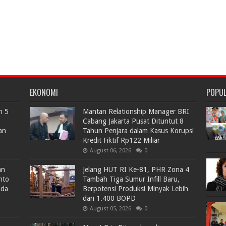
EKONOMI
POPU
n 5
Mantan Relationship Manager BRI
Cabang Jakarta Pusat Dituntut 8
an
Tahun Penjara dalam Kasus Korupsi
Kredit Fiktif Rp122 Miliar
August 06, 2026
0
an
Jelang HUT RI Ke-81, PHR Zona 4
nto
Tambah Tiga Sumur Infill Baru,
Ada
Berpotensi Produksi Minyak Lebih
dari 1.400 BOPD
August 05, 2026
0