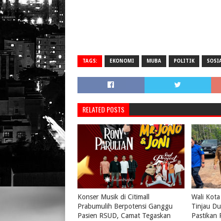
TAGS:
EKONOMI
MUBA
POLITIK
SOSI
RELATED POSTS
Konser Musik di Citimall
Wali Kota
Prabumulih Berpotensi Ganggu
Tinjau Du
Pasien RSUD, Camat Tegaskan
Pastikan