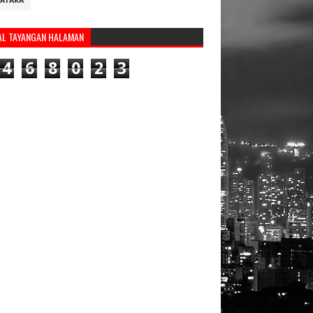
ATARA
AL TAYANGAN HALAMAN
4
6
8
0
2
3