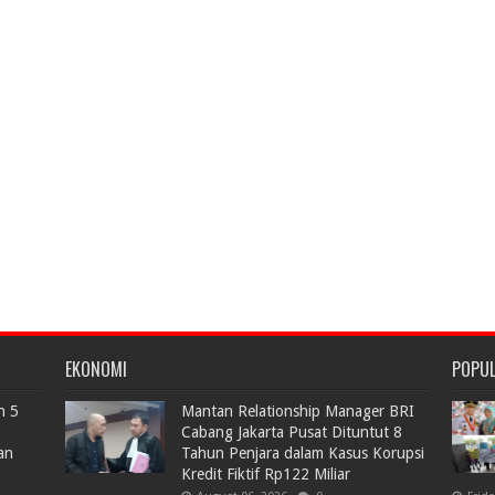
EKONOMI
POPU
n 5
Mantan Relationship Manager BRI
Cabang Jakarta Pusat Dituntut 8
an
Tahun Penjara dalam Kasus Korupsi
Kredit Fiktif Rp122 Miliar