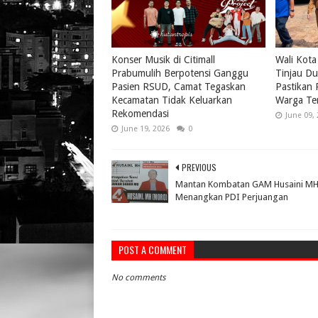
Konser Musik di Citimall
Wali Kota
Prabumulih Berpotensi Ganggu
Tinjau Du
Pasien RSUD, Camat Tegaskan
Pastikan
Kecamatan Tidak Keluarkan
Warga Te
Rekomendasi
June 09,
June 19, 2026
0
PREVIOUS
Mantan Kombatan GAM Husaini MH
Menangkan PDI Perjuangan
POST A COMMENT
No comments