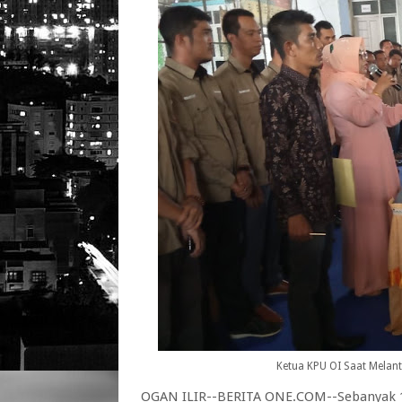
Ketua KPU OI Saat Melan
OGAN ILIR--BERITA ONE.COM--Sebanyak 