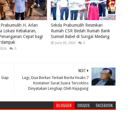
 Prabumulih H. Arlan
Sekda Prabumulih Resmikan
a Lokasi Kebakaran,
Rumah CSR Bedah Rumah Bank
 Penanganan Cepat bagi
Sumsel Babel di Sungai Medang
rdampak
June 03, 2026
0
 2026
0
NEXT
 Siap
Lagi, Dua Berkas Terkait Berita Hoaks 7
Kontainer Surat Suara Tercoblos
Dinyatakan Lengkap Oleh Kejagung
BLOGGER
DISQUS
FACEBOOK