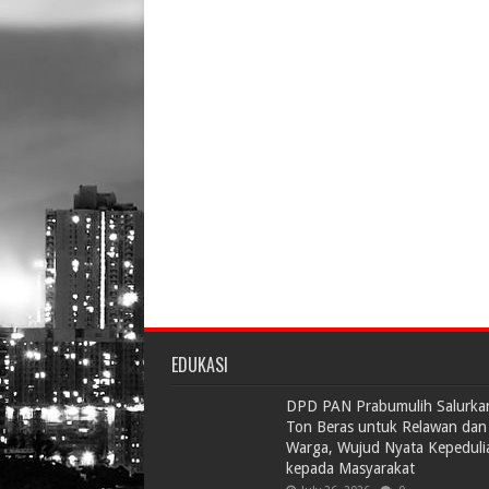
EDUKASI
DPD PAN Prabumulih Salurka
Ton Beras untuk Relawan dan
Warga, Wujud Nyata Kepeduli
kepada Masyarakat