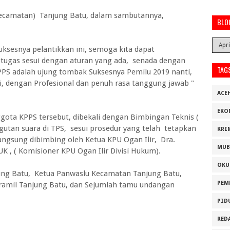
Kecamatan) Tanjung Batu, dalam sambutannya,
BLO
uksesnya pelantikkan ini, semoga kita dapat
 tugas sesui dengan aturan yang ada, senada dengan
TAG
PPS adalah ujung tombak Suksesnya Pemilu 2019 nanti,
ini, dengan Profesional dan penuh rasa tanggung jawab "
ACE
EKO
ggota KPPS tersebut, dibekali dengan Bimbingan Teknis (
tan suara di TPS, sesui prosedur yang telah tetapkan
KRI
langsung dibimbing oleh Ketua KPU Ogan Ilir, Dra.
MUB
 , ( Komisioner KPU Ogan Ilir Divisi Hukum).
OKU
jung Batu, Ketua Panwaslu Kecamatan Tanjung Batu,
PEM
ramil Tanjung Batu, dan Sejumlah tamu undangan
PID
RED