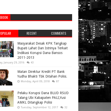
EBOOK
POPULAR
RECENT
COMMENTS
Masyarakat Desak KPK Tangkap
Bupati Lahat Dan Istrinya Terkait
Indikasi Korupsi Dana Bansos
2011-2013
ay, January 29, 2016
43
Matan Direktur Kredit PT Bank
Yudha Bhakti Tbk Ditahan Polisi.
Monday, April 09, 2018
87
Pelaku Korupsi Dana BLUD RSUD
Talang Ubi Kabapaten PALI,Yusi
AMKL Ditangkap Polisi
Tuesday, September 12, 2017
32