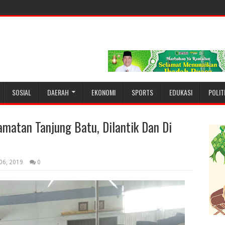
SOSIAL
DAERAH
EKONOMI
SPORTS
EDUKASI
POLIT
matan Tanjung Batu, Dilantik Dan Di
 06, 2019
0