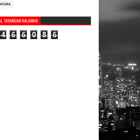
ATARA
AL TAYANGAN HALAMAN
4
6
6
0
8
6