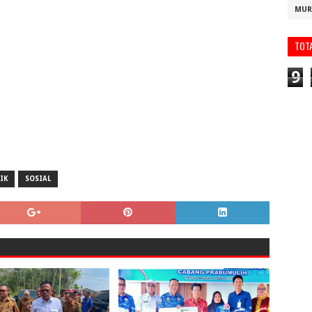
MUR
TOT
9
IK
SOSIAL