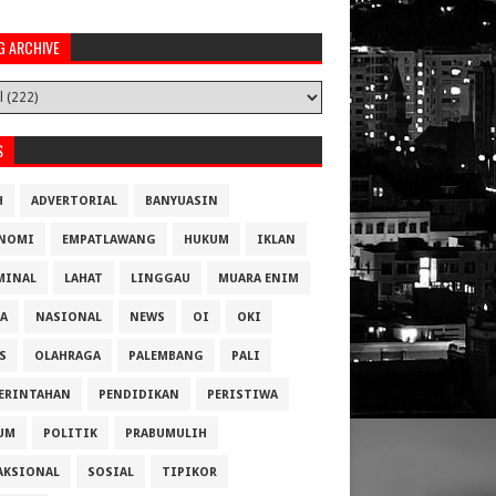
G ARCHIVE
S
H
ADVERTORIAL
BANYUASIN
NOMI
EMPATLAWANG
HUKUM
IKLAN
MINAL
LAHAT
LINGGAU
MUARA ENIM
A
NASIONAL
NEWS
OI
OKI
S
OLAHRAGA
PALEMBANG
PALI
ERINTAHAN
PENDIDIKAN
PERISTIWA
UM
POLITIK
PRABUMULIH
AKSIONAL
SOSIAL
TIPIKOR