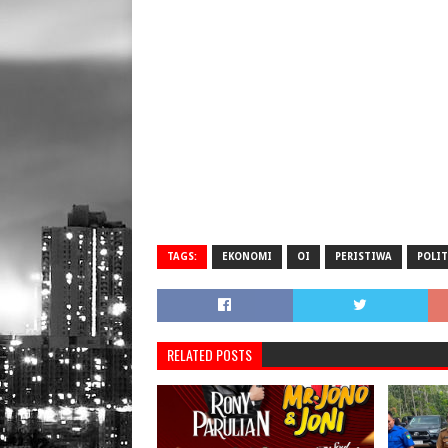
TAGS:
EKONOMI
OI
PERISTIWA
POLIT
RELATED POSTS