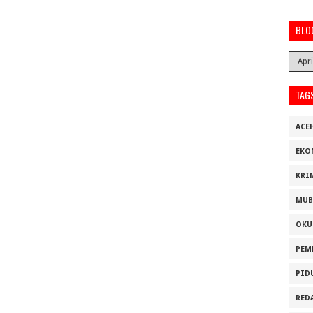
BLO
TAG
ACE
EKO
KRI
MUB
OKU
PEM
PID
RED