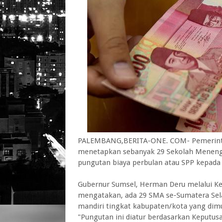
PALEMBANG,BERITA-ONE. COM- Pemerintah 
menetapkan sebanyak 29 Sekolah Meneng
pungutan biaya perbulan atau SPP kepada 
Gubernur Sumsel, Herman Deru melalui Ke
mengatakan, ada 29 SMA se-Sumatera Sela
mandiri tingkat kabupaten/kota yang dimu
"Pungutan ini diatur berdasarkan Keputu