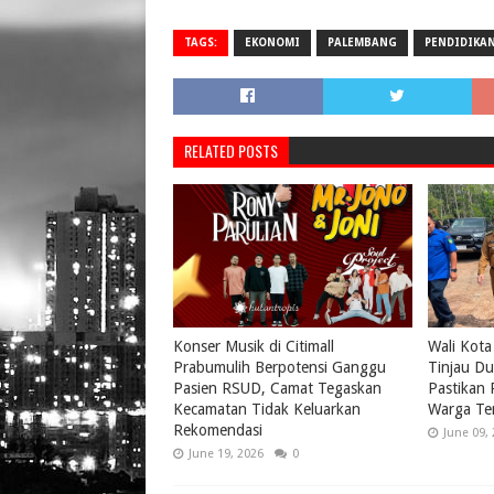
TAGS:
EKONOMI
PALEMBANG
PENDIDIKA
RELATED POSTS
Konser Musik di Citimall
Wali Kota
Prabumulih Berpotensi Ganggu
Tinjau Du
Pasien RSUD, Camat Tegaskan
Pastikan
Kecamatan Tidak Keluarkan
Warga Te
Rekomendasi
June 09,
June 19, 2026
0