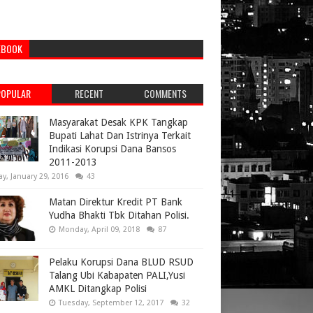
EBOOK
POPULAR
RECENT
COMMENTS
Masyarakat Desak KPK Tangkap
Bupati Lahat Dan Istrinya Terkait
Indikasi Korupsi Dana Bansos
2011-2013
ay, January 29, 2016
43
Matan Direktur Kredit PT Bank
Yudha Bhakti Tbk Ditahan Polisi.
Monday, April 09, 2018
87
Pelaku Korupsi Dana BLUD RSUD
Talang Ubi Kabapaten PALI,Yusi
AMKL Ditangkap Polisi
Tuesday, September 12, 2017
32