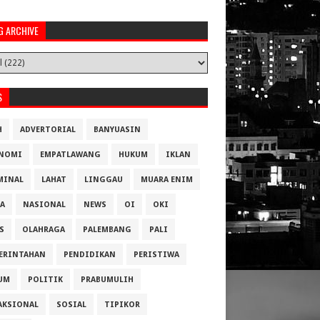
G ARCHIVE
S
H
ADVERTORIAL
BANYUASIN
NOMI
EMPATLAWANG
HUKUM
IKLAN
MINAL
LAHAT
LINGGAU
MUARA ENIM
A
NASIONAL
NEWS
OI
OKI
S
OLAHRAGA
PALEMBANG
PALI
ERINTAHAN
PENDIDIKAN
PERISTIWA
UM
POLITIK
PRABUMULIH
AKSIONAL
SOSIAL
TIPIKOR