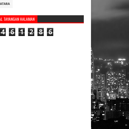
ATARA
AL TAYANGAN HALAMAN
4
6
1
2
8
6