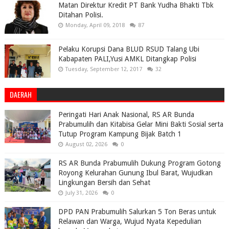
Matan Direktur Kredit PT Bank Yudha Bhakti Tbk
Ditahan Polisi.
Monday, April 09, 2018
87
Pelaku Korupsi Dana BLUD RSUD Talang Ubi
Kabapaten PALI,Yusi AMKL Ditangkap Polisi
Tuesday, September 12, 2017
32
DAERAH
Peringati Hari Anak Nasional, RS AR Bunda
Prabumulih dan Kitabisa Gelar Mini Bakti Sosial serta
Tutup Program Kampung Bijak Batch 1
August 02, 2026
0
RS AR Bunda Prabumulih Dukung Program Gotong
Royong Kelurahan Gunung Ibul Barat, Wujudkan
Lingkungan Bersih dan Sehat
July 31, 2026
0
DPD PAN Prabumulih Salurkan 5 Ton Beras untuk
Relawan dan Warga, Wujud Nyata Kepedulian