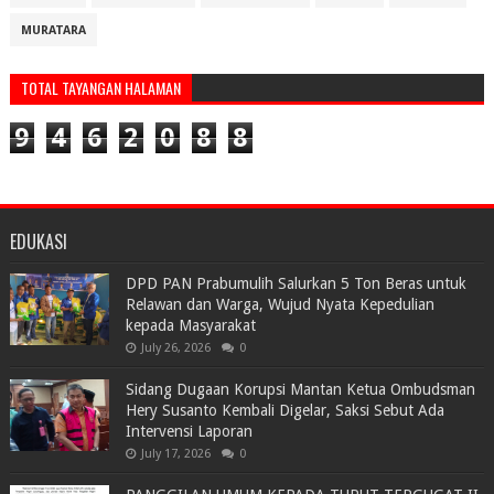
MURATARA
TOTAL TAYANGAN HALAMAN
9
4
6
2
0
8
8
EDUKASI
DPD PAN Prabumulih Salurkan 5 Ton Beras untuk
Relawan dan Warga, Wujud Nyata Kepedulian
kepada Masyarakat
July 26, 2026
0
Sidang Dugaan Korupsi Mantan Ketua Ombudsman
Hery Susanto Kembali Digelar, Saksi Sebut Ada
Intervensi Laporan
July 17, 2026
0