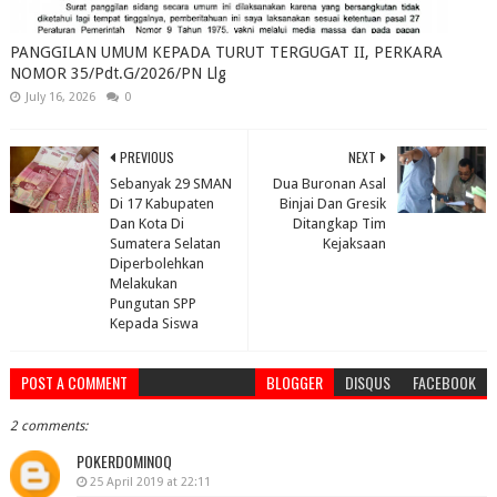
PANGGILAN UMUM KEPADA TURUT TERGUGAT II, PERKARA
NOMOR 35/Pdt.G/2026/PN Llg
July 16, 2026
0
PREVIOUS
NEXT
Sebanyak 29 SMAN
Dua Buronan Asal
Di 17 Kabupaten
Binjai Dan Gresik
Dan Kota Di
Ditangkap Tim
Sumatera Selatan
Kejaksaan
Diperbolehkan
Melakukan
Pungutan SPP
Kepada Siswa
POST A COMMENT
BLOGGER
DISQUS
FACEBOOK
2 comments:
POKERDOMINOQ
25 April 2019 at 22:11