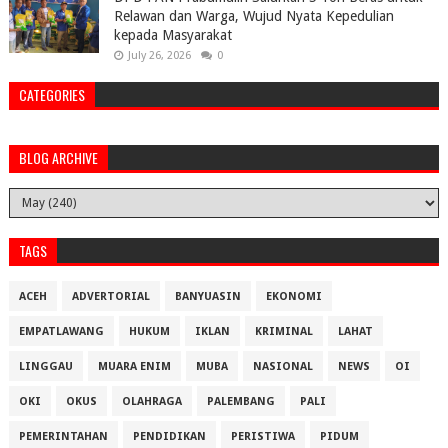
Relawan dan Warga, Wujud Nyata Kepedulian
kepada Masyarakat
July 26, 2026
0
CATEGORIES
BLOG ARCHIVE
TAGS
ACEH
ADVERTORIAL
BANYUASIN
EKONOMI
EMPATLAWANG
HUKUM
IKLAN
KRIMINAL
LAHAT
LINGGAU
MUARA ENIM
MUBA
NASIONAL
NEWS
OI
OKI
OKUS
OLAHRAGA
PALEMBANG
PALI
PEMERINTAHAN
PENDIDIKAN
PERISTIWA
PIDUM