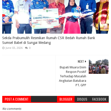
Sekda Prabumulih Resmikan Rumah CSR Bedah Rumah Bank
Sumsel Babel di Sungai Medang
June 03, 2026
0
NEXT
Bupati Muara Enim
Respon Positif
Terhadap Masalah
Angkutan Batubara
PT. GPP
POST A COMMENT
BLOGGER
DISQUS
FACEBOOK
No comments