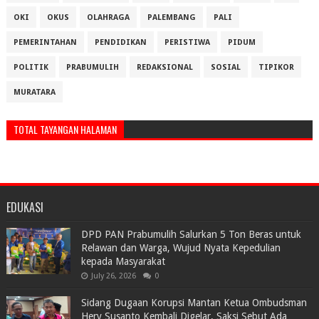
OKI
OKUS
OLAHRAGA
PALEMBANG
PALI
PEMERINTAHAN
PENDIDIKAN
PERISTIWA
PIDUM
POLITIK
PRABUMULIH
REDAKSIONAL
SOSIAL
TIPIKOR
MURATARA
TOTAL TAYANGAN HALAMAN
EDUKASI
DPD PAN Prabumulih Salurkan 5 Ton Beras untuk
Relawan dan Warga, Wujud Nyata Kepedulian
kepada Masyarakat
July 26, 2026
0
Sidang Dugaan Korupsi Mantan Ketua Ombudsman
Hery Susanto Kembali Digelar, Saksi Sebut Ada