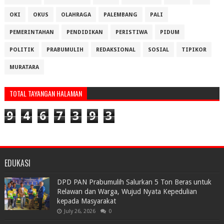
OKI
OKUS
OLAHRAGA
PALEMBANG
PALI
PEMERINTAHAN
PENDIDIKAN
PERISTIWA
PIDUM
POLITIK
PRABUMULIH
REDAKSIONAL
SOSIAL
TIPIKOR
MURATARA
TOTAL TAYANGAN HALAMAN
9
4
6
7
3
9
3
EDUKASI
DPD PAN Prabumulih Salurkan 5 Ton Beras untuk
Relawan dan Warga, Wujud Nyata Kepedulian
kepada Masyarakat
July 26, 2026
0