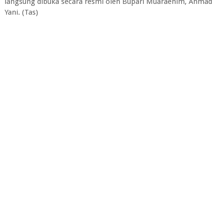
langsung dibuka secara resmi oleh Bupari Muaraenim, Ahmad
Yani. (Tas)