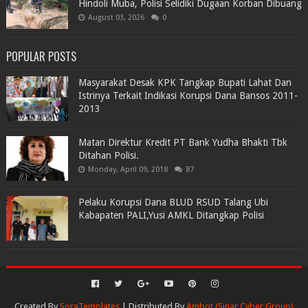
Hindoli Muba, Polisi Selidiki Dugaan Korban Dibuang
August 03, 2026
0
POPULAR POSTS
Masyarakat Desak KPK Tangkap Bupati Lahat Dan
Istrinya Terkait Indikasi Korupsi Dana Bansos 2011-
2013
Matan Direktur Kredit PT Bank Yudha Bhakti Tbk
Ditahan Polisi.
Monday, April 09, 2018
87
Pelaku Korupsi Dana BLUD RSUD Talang Ubi
Kabapaten PALI,Yusi AMKL Ditangkap Polisi
Created By
SoraTemplates
| Distributed By
Ambot (Sinar Cyber Group)