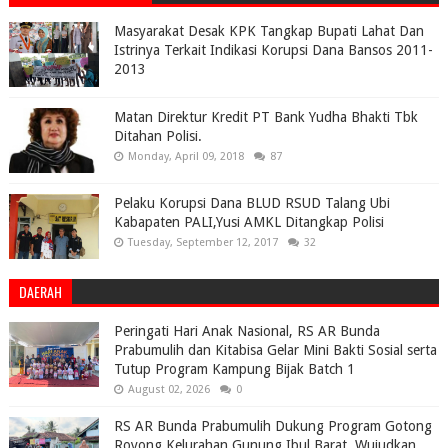
Masyarakat Desak KPK Tangkap Bupati Lahat Dan
Istrinya Terkait Indikasi Korupsi Dana Bansos 2011-
2013
Matan Direktur Kredit PT Bank Yudha Bhakti Tbk
Ditahan Polisi.
Monday, April 09, 2018
87
Pelaku Korupsi Dana BLUD RSUD Talang Ubi
Kabapaten PALI,Yusi AMKL Ditangkap Polisi
Tuesday, September 12, 2017
32
DAERAH
Peringati Hari Anak Nasional, RS AR Bunda
Prabumulih dan Kitabisa Gelar Mini Bakti Sosial serta
Tutup Program Kampung Bijak Batch 1
August 02, 2026
0
RS AR Bunda Prabumulih Dukung Program Gotong
Royong Kelurahan Gunung Ibul Barat, Wujudkan