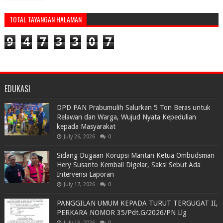
TOTAL TAYANGAN HALAMAN
9
4
7
3
3
0
7
EDUKASI
DPD PAN Prabumulih Salurkan 5 Ton Beras untuk
Relawan dan Warga, Wujud Nyata Kepedulian
kepada Masyarakat
July 26, 2026
0
Sidang Dugaan Korupsi Mantan Ketua Ombudsman
Hery Susanto Kembali Digelar, Saksi Sebut Ada
Intervensi Laporan
July 17, 2026
0
PANGGILAN UMUM KEPADA TURUT TERGUGAT II,
PERKARA NOMOR 35/Pdt.G/2026/PN Llg
July 16, 2026
0