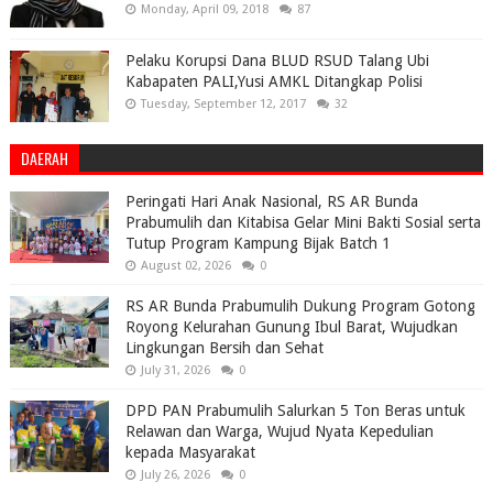
Monday, April 09, 2018
87
Pelaku Korupsi Dana BLUD RSUD Talang Ubi
Kabapaten PALI,Yusi AMKL Ditangkap Polisi
Tuesday, September 12, 2017
32
DAERAH
Peringati Hari Anak Nasional, RS AR Bunda
Prabumulih dan Kitabisa Gelar Mini Bakti Sosial serta
Tutup Program Kampung Bijak Batch 1
August 02, 2026
0
RS AR Bunda Prabumulih Dukung Program Gotong
Royong Kelurahan Gunung Ibul Barat, Wujudkan
Lingkungan Bersih dan Sehat
July 31, 2026
0
DPD PAN Prabumulih Salurkan 5 Ton Beras untuk
Relawan dan Warga, Wujud Nyata Kepedulian
kepada Masyarakat
July 26, 2026
0