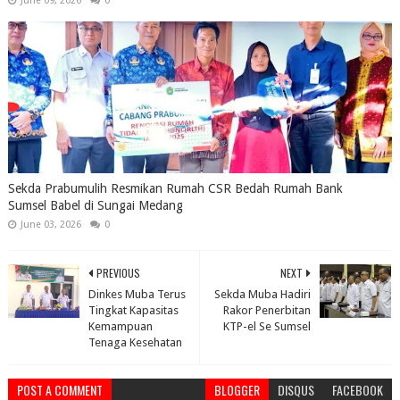
June 09, 2026
0
Sekda Prabumulih Resmikan Rumah CSR Bedah Rumah Bank
Sumsel Babel di Sungai Medang
June 03, 2026
0
PREVIOUS
NEXT
Dinkes Muba Terus
Sekda Muba Hadiri
Tingkat Kapasitas
Rakor Penerbitan
Kemampuan
KTP-el Se Sumsel
Tenaga Kesehatan
POST A COMMENT
BLOGGER
DISQUS
FACEBOOK