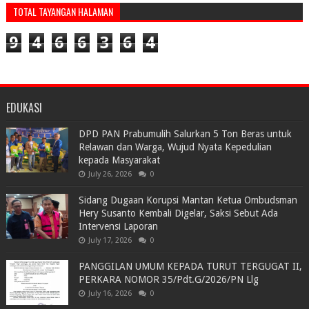
TOTAL TAYANGAN HALAMAN
9
4
6
6
3
6
4
EDUKASI
DPD PAN Prabumulih Salurkan 5 Ton Beras untuk
Relawan dan Warga, Wujud Nyata Kepedulian
kepada Masyarakat
July 26, 2026
0
Sidang Dugaan Korupsi Mantan Ketua Ombudsman
Hery Susanto Kembali Digelar, Saksi Sebut Ada
Intervensi Laporan
July 17, 2026
0
PANGGILAN UMUM KEPADA TURUT TERGUGAT II,
PERKARA NOMOR 35/Pdt.G/2026/PN Llg
July 16, 2026
0