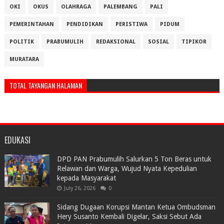
OKI
OKUS
OLAHRAGA
PALEMBANG
PALI
PEMERINTAHAN
PENDIDIKAN
PERISTIWA
PIDUM
POLITIK
PRABUMULIH
REDAKSIONAL
SOSIAL
TIPIKOR
MURATARA
TOTAL TAYANGAN HALAMAN
EDUKASI
DPD PAN Prabumulih Salurkan 5 Ton Beras untuk
Relawan dan Warga, Wujud Nyata Kepedulian
kepada Masyarakat
July 26, 2026
0
Sidang Dugaan Korupsi Mantan Ketua Ombudsman
Hery Susanto Kembali Digelar, Saksi Sebut Ada