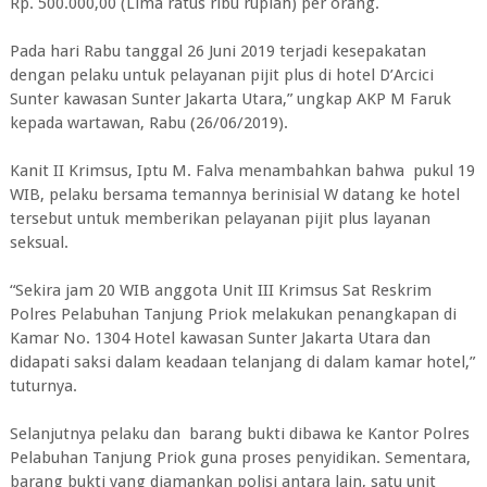
Rp. 500.000,00 (Lima ratus ribu rupiah) per orang.
Pada hari Rabu tanggal 26 Juni 2019 terjadi kesepakatan
dengan pelaku untuk pelayanan pijit plus di hotel D’Arcici
Sunter kawasan Sunter Jakarta Utara,” ungkap AKP M Faruk
kepada wartawan, Rabu (26/06/2019).
Kanit II Krimsus, Iptu M. Falva menambahkan bahwa pukul 19
WIB, pelaku bersama temannya berinisial W datang ke hotel
tersebut untuk memberikan pelayanan pijit plus layanan
seksual.
“Sekira jam 20 WIB anggota Unit III Krimsus Sat Reskrim
Polres Pelabuhan Tanjung Priok melakukan penangkapan di
Kamar No. 1304 Hotel kawasan Sunter Jakarta Utara dan
didapati saksi dalam keadaan telanjang di dalam kamar hotel,”
tuturnya.
Selanjutnya pelaku dan barang bukti dibawa ke Kantor Polres
Pelabuhan Tanjung Priok guna proses penyidikan. Sementara,
barang bukti yang diamankan polisi antara lain, satu unit