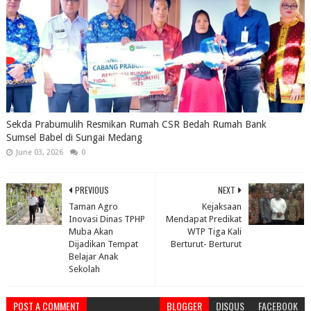
Sekda Prabumulih Resmikan Rumah CSR Bedah Rumah Bank
Sumsel Babel di Sungai Medang
June 03, 2026
0
PREVIOUS
NEXT
Taman Agro
Kejaksaan
Inovasi Dinas TPHP
Mendapat Predikat
Muba Akan
WTP Tiga Kali
Dijadikan Tempat
Berturut- Berturut
Belajar Anak
Sekolah
POST A COMMENT
BLOGGER
DISQUS
FACEBOOK