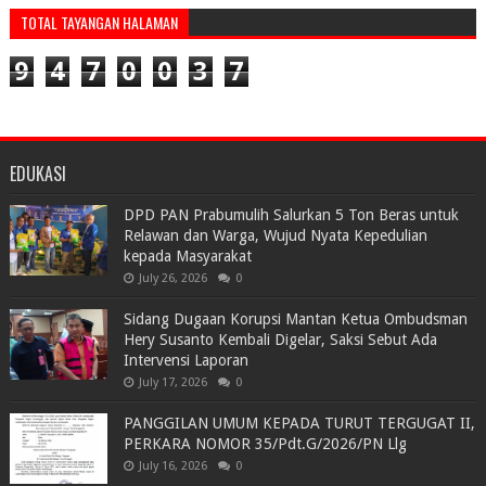
TOTAL TAYANGAN HALAMAN
9
4
7
0
0
3
7
EDUKASI
DPD PAN Prabumulih Salurkan 5 Ton Beras untuk
Relawan dan Warga, Wujud Nyata Kepedulian
kepada Masyarakat
July 26, 2026
0
Sidang Dugaan Korupsi Mantan Ketua Ombudsman
Hery Susanto Kembali Digelar, Saksi Sebut Ada
Intervensi Laporan
July 17, 2026
0
PANGGILAN UMUM KEPADA TURUT TERGUGAT II,
PERKARA NOMOR 35/Pdt.G/2026/PN Llg
July 16, 2026
0