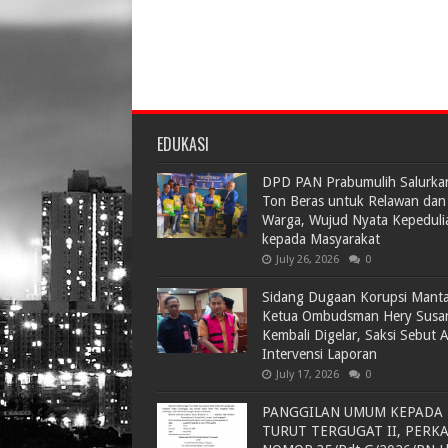
EDUKASI
DPD PAN Prabumulih Salurka
Ton Beras untuk Relawan dan
Warga, Wujud Nyata Kepeduli
kepada Masyarakat
July 26, 2026
0
Sidang Dugaan Korupsi Mant
Ketua Ombudsman Hery Susa
Kembali Digelar, Saksi Sebut 
Intervensi Laporan
July 17, 2026
0
PANGGILAN UMUM KEPADA
TURUT TERGUGAT II, PERK