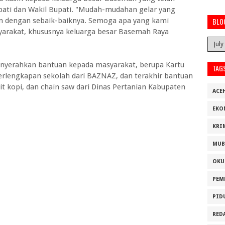
pati dan Wakil Bupati. "Mudah-mudahan gelar yang
kan dengan sebaik-baiknya. Semoga apa yang kami
BLO
yarakat, khususnya keluarga besar Basemah Raya
menyerahkan bantuan kepada masyarakat, berupa Kartu
TAG
 perlengkapan sekolah dari BAZNAZ, dan terakhir bantuan
bit kopi, dan chain saw dari Dinas Pertanian Kabupaten
ACE
EKO
KRI
MUB
OKU
PEM
PID
RED