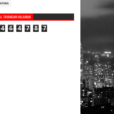
ATARA
AL TAYANGAN HALAMAN
4
6
4
7
8
7