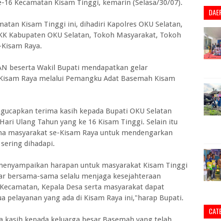
-16 Kecamatan Kisam Tinggi, kemarin (Selasa/30/07).
DAE
atan Kisam Tinggi ini, dihadiri Kapolres OKU Selatan,
PKK Kabupaten OKU Selatan, Tokoh Masyarakat, Tokoh
-Kisam Raya.
AN beserta Wakil Bupati mendapatkan gelar
t Kisam Raya melalui Pemangku Adat Basemah Kisam
ngucapkan terima kasih kepada Bupati OKU Selatan
ari Ulang Tahun yang ke 16 Kisam Tinggi. Selain itu
ama masyarakat se-Kisam Raya untuk mendengarkan
sering dihadapi.
menyampaikan harapan untuk masyarakat Kisam Tinggi
ar bersama-sama selalu menjaga kesejahteraan
Kecamatan, Kepala Desa serta masyarakat dapat
pelayanan yang ada di Kisam Raya ini,"harap Bupati.
CAT
 kasih kepada keluarga besar Basemah yang telah