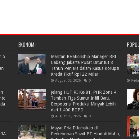
EKONOMI
POPU
n 5
Mantan Relationship Manager BRI
Cabang Jakarta Pusat Dituntut 8
an
Tahun Penjara dalam Kasus Korupsi
Kredit Fiktif Rp122 Miliar
August 06, 2026
0
Frid
an
Jelang HUT RI Ke-81, PHR Zona 4
nto
Tambah Tiga Sumur Infill Baru,
Ada
Berpotensi Produksi Minyak Lebih
dari 1.400 BOPD
August 05, 2026
0
Mayat Pria Ditemukan di
ARA
Perkebunan Sawit PT Hindoli Muba,