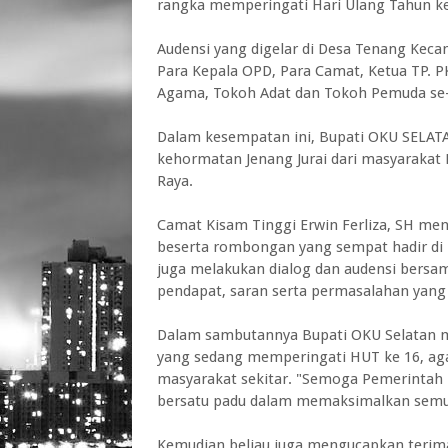
rangka memperingati Hari Ulang Tahun ke
Audensi yang digelar di Desa Tenang Kecam
Para Kepala OPD, Para Camat, Ketua TP. 
Agama, Tokoh Adat dan Tokoh Pemuda se
Dalam kesempatan ini, Bupati OKU SELAT
kehormatan Jenang Jurai dari masyaraka
Raya.
Camat Kisam Tinggi Erwin Ferliza, SH me
beserta rombongan yang sempat hadir di H
juga melakukan dialog dan audensi bers
pendapat, saran serta permasalahan yang 
Dalam sambutannya Bupati OKU Selatan 
yang sedang memperingati HUT ke 16, ag
masyarakat sekitar. "Semoga Pemerintah 
bersatu padu dalam memaksimalkan semua 
Kemudian beliau juga mengucapkan terima