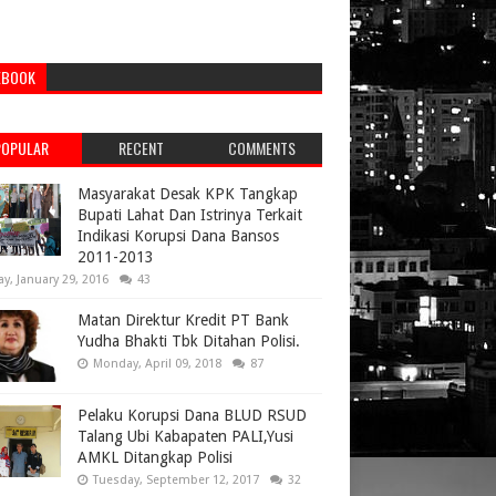
EBOOK
POPULAR
RECENT
COMMENTS
Masyarakat Desak KPK Tangkap
Bupati Lahat Dan Istrinya Terkait
Indikasi Korupsi Dana Bansos
2011-2013
ay, January 29, 2016
43
Matan Direktur Kredit PT Bank
Yudha Bhakti Tbk Ditahan Polisi.
Monday, April 09, 2018
87
Pelaku Korupsi Dana BLUD RSUD
Talang Ubi Kabapaten PALI,Yusi
AMKL Ditangkap Polisi
Tuesday, September 12, 2017
32