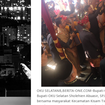
OKU SELATANB,BERITA-ONE.COM-Bupati OK
Bupati OKU Selatan Sholehien Abuasir, SP
bersama masyarakat Kecamatan Kisam Tin