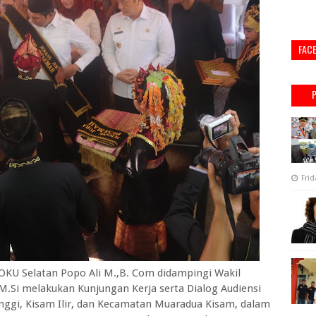
FAC
Frid
U Selatan Popo Ali M.,B. Com didampingi Wakil
.M.Si melakukan Kunjungan Kerja serta Dialog Audiensi
ggi, Kisam Ilir, dan Kecamatan Muaradua Kisam, dalam