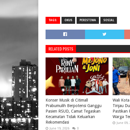
TAGS:
OKUS
PERISTIWA
SOSIAL
RELATED POSTS
Konser Musik di Citimall
Wali Kota
Prabumulih Berpotensi Ganggu
Tinjau Du
Pasien RSUD, Camat Tegaskan
Pastikan
Kecamatan Tidak Keluarkan
Warga Te
Rekomendasi
June 09,
June 19, 2026
0