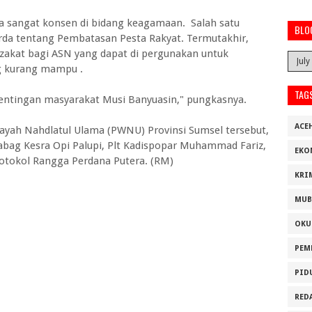
ya sangat konsen di bidang keagamaan. Salah satu
BLO
erda tentang Pembatasan Pesta Rakyat. Termutakhir,
 zakat bagi ASN yang dapat di pergunakan untuk
 kurang mampu .
TAG
pentingan masyarakat Musi Banyuasin," pungkasnya.
ACE
yah Nahdlatul Ulama (PWNU) Provinsi Sumsel tersebut,
abag Kesra Opi Palupi, Plt Kadispopar Muhammad Fariz,
EKO
rotokol Rangga Perdana Putera. (RM)
KRI
MUB
OKU
PEM
PID
RED