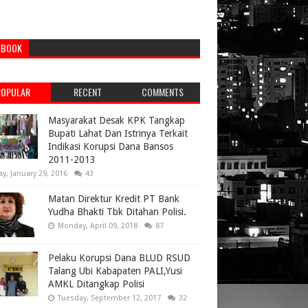
EBOOK
POPULAR
RECENT
COMMENTS
Masyarakat Desak KPK Tangkap
Bupati Lahat Dan Istrinya Terkait
Indikasi Korupsi Dana Bansos
2011-2013
ay, January 29, 2016
43
Matan Direktur Kredit PT Bank
Yudha Bhakti Tbk Ditahan Polisi.
Monday, April 09, 2018
87
Pelaku Korupsi Dana BLUD RSUD
Talang Ubi Kabapaten PALI,Yusi
AMKL Ditangkap Polisi
Tuesday, September 12, 2017
32