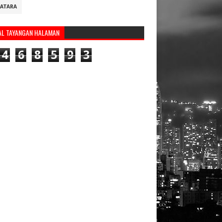
ATARA
AL TAYANGAN HALAMAN
4
6
8
5
9
3