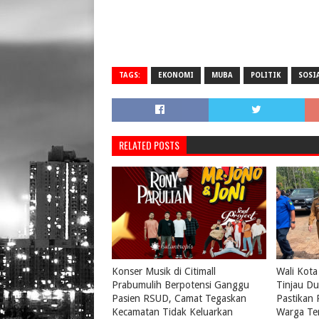
TAGS:
EKONOMI
MUBA
POLITIK
SOSI
RELATED POSTS
Konser Musik di Citimall
Wali Kota
Prabumulih Berpotensi Ganggu
Tinjau Du
Pasien RSUD, Camat Tegaskan
Pastikan
Kecamatan Tidak Keluarkan
Warga Te