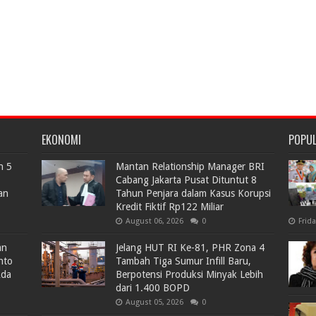
EKONOMI
POPU
n 5
Mantan Relationship Manager BRI
Cabang Jakarta Pusat Dituntut 8
an
Tahun Penjara dalam Kasus Korupsi
Kredit Fiktif Rp122 Miliar
August 06, 2026
0
Frid
an
Jelang HUT RI Ke-81, PHR Zona 4
nto
Tambah Tiga Sumur Infill Baru,
Ada
Berpotensi Produksi Minyak Lebih
dari 1.400 BOPD
August 05, 2026
0