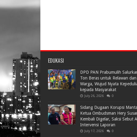
EDUKASI
DPD PAN Prabumulih Salurka
Ton Beras untuk Relawan dan
Warga, Wujud Nyata Kepeduli
kepada Masyarakat
July 26, 2026
0
Sidang Dugaan Korupsi Mant
Ketua Ombudsman Hery Susa
Kembali Digelar, Saksi Sebut 
Intervensi Laporan
July 17, 2026
0