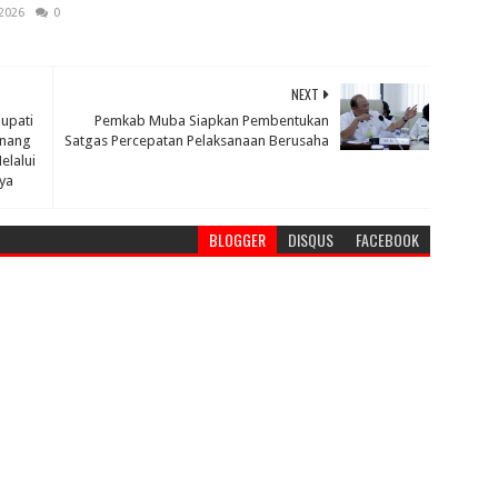
 2026
0
NEXT
Bupati
Pemkab Muba Siapkan Pembentukan
enang
Satgas Percepatan Pelaksanaan Berusaha
elalui
ya
BLOGGER
DISQUS
FACEBOOK