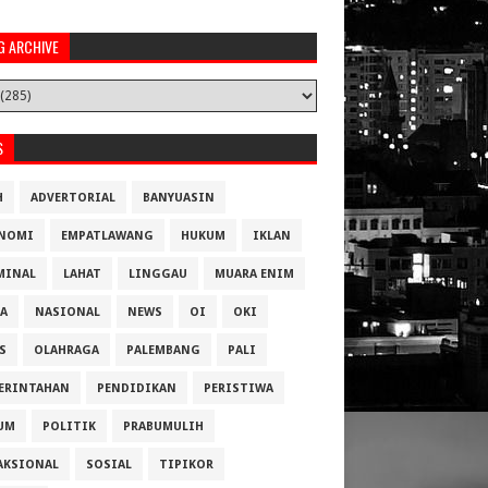
G ARCHIVE
S
H
ADVERTORIAL
BANYUASIN
NOMI
EMPATLAWANG
HUKUM
IKLAN
MINAL
LAHAT
LINGGAU
MUARA ENIM
A
NASIONAL
NEWS
OI
OKI
S
OLAHRAGA
PALEMBANG
PALI
ERINTAHAN
PENDIDIKAN
PERISTIWA
UM
POLITIK
PRABUMULIH
AKSIONAL
SOSIAL
TIPIKOR