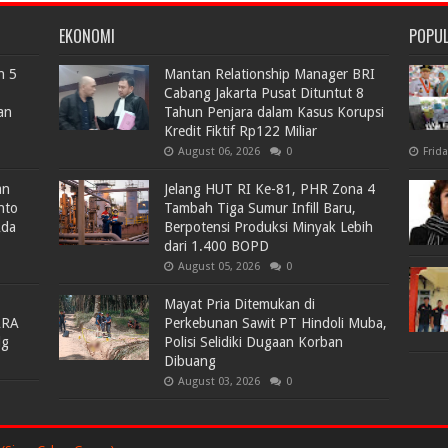
EKONOMI
POPU
n 5
Mantan Relationship Manager BRI
Cabang Jakarta Pusat Dituntut 8
an
Tahun Penjara dalam Kasus Korupsi
Kredit Fiktif Rp122 Miliar
August 06, 2026
0
Frid
an
Jelang HUT RI Ke-81, PHR Zona 4
nto
Tambah Tiga Sumur Infill Baru,
Ada
Berpotensi Produksi Minyak Lebih
dari 1.400 BOPD
August 05, 2026
0
Mayat Pria Ditemukan di
ARA
Perkebunan Sawit PT Hindoli Muba,
lg
Polisi Selidiki Dugaan Korban
Dibuang
August 03, 2026
0