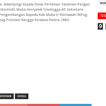
MUR
a didampingi Kepala Dinas Pertanian Tanaman Pangan
inKominfo Muba Herryandi Sinulingga.AP, Sekretaris
n Pengembangan Bapeda Kab Muba Ir Rismawati MEng,
TOT
abag Protokol Rangga Perdana Putera. (RM)
9
NDIDIKAN
SOSIAL