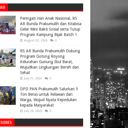
RAH
Peringati Hari Anak Nasional, RS
AR Bunda Prabumulih dan Kitabisa
Gelar Mini Bakti Sosial serta Tutup
Program Kampung Bijak Batch 1
August 02, 2026
0
RS AR Bunda Prabumulih Dukung
Program Gotong Royong
Kelurahan Gunung Ibul Barat,
Wujudkan Lingkungan Bersih dan
Sehat
July 31, 2026
0
DPD PAN Prabumulih Salurkan 5
Ton Beras untuk Relawan dan
Warga, Wujud Nyata Kepedulian
kepada Masyarakat
July 26, 2026
0
EGORIES