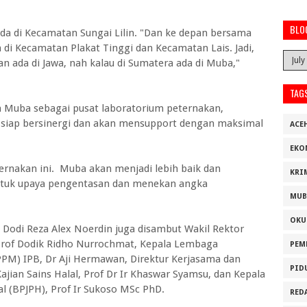
BLO
da di Kecamatan Sungai Lilin. "Dan ke depan bersama
i Kecamatan Plakat Tinggi dan Kecamatan Lais. Jadi,
n ada di Jawa, nah kalau di Sumatera ada di Muba,"
TAG
n Muba sebagai pusat laboratorium peternakan,
ni siap bersinergi dan akan mensupport dengan maksimal
ACE
EKO
ernakan ini. Muba akan menjadi lebih baik dan
KRI
ntuk upaya pengentasan dan menekan angka
MUB
OKU
Dodi Reza Alex Noerdin juga disambut Wakil Rektor
Prof Dodik Ridho Nurrochmat, Kepala Lembaga
PEM
PPM) IPB, Dr Aji Hermawan, Direktur Kerjasama dan
PID
ajian Sains Halal, Prof Dr Ir Khaswar Syamsu, dan Kepala
 (BPJPH), Prof Ir Sukoso MSc PhD.
RED