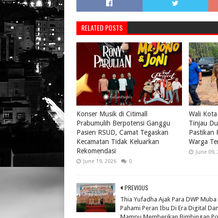
RELATED POSTS
Konser Musik di Citimall
Wali Kota
Prabumulih Berpotensi Ganggu
Tinjau Du
Pasien RSUD, Camat Tegaskan
Pastikan
Kecamatan Tidak Keluarkan
Warga Te
Rekomendasi
June 09,
June 19, 2026
0
PREVIOUS
Thia Yufadha Ajak Para DWP Muba
Pahami Peran Ibu Di Era Digital Da
Mampu Memberikan Bimbingan Pos