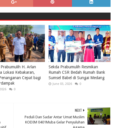
 Prabumulih H. Arlan
Sekda Prabumulih Resmikan
a Lokasi Kebakaran,
Rumah CSR Bedah Rumah Bank
 Penanganan Cepat bagi
Sumsel Babel di Sungai Medang
rdampak
June 03, 2026
0
 2026
0
NEXT
Peduli Dan Sadar Antar Umat Muslim
n
KODIM 0401Muba Gelar Penyuluhan
itif
Agama