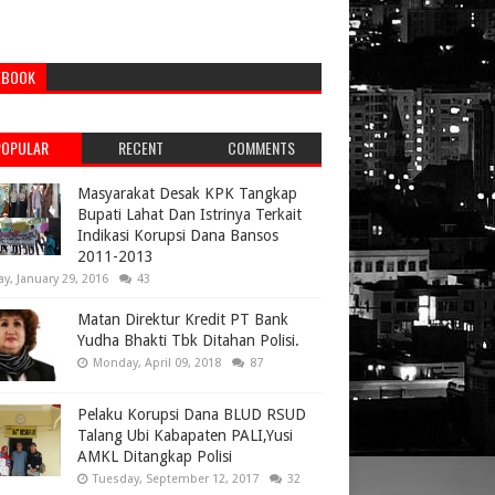
EBOOK
POPULAR
RECENT
COMMENTS
Masyarakat Desak KPK Tangkap
Bupati Lahat Dan Istrinya Terkait
Indikasi Korupsi Dana Bansos
2011-2013
ay, January 29, 2016
43
Matan Direktur Kredit PT Bank
Yudha Bhakti Tbk Ditahan Polisi.
Monday, April 09, 2018
87
Pelaku Korupsi Dana BLUD RSUD
Talang Ubi Kabapaten PALI,Yusi
AMKL Ditangkap Polisi
Tuesday, September 12, 2017
32