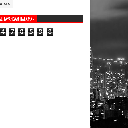
ATARA
AL TAYANGAN HALAMAN
4
7
0
5
9
8