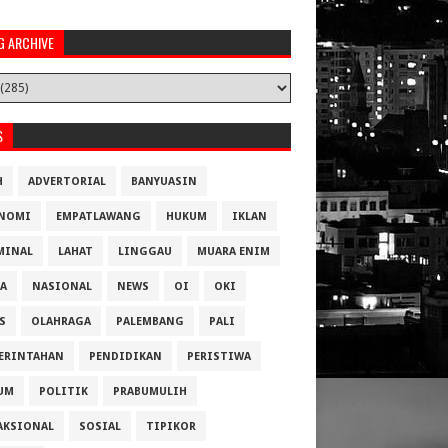
G ARCHIVE
S
H
ADVERTORIAL
BANYUASIN
NOMI
EMPATLAWANG
HUKUM
IKLAN
MINAL
LAHAT
LINGGAU
MUARA ENIM
A
NASIONAL
NEWS
OI
OKI
S
OLAHRAGA
PALEMBANG
PALI
ERINTAHAN
PENDIDIKAN
PERISTIWA
UM
POLITIK
PRABUMULIH
AKSIONAL
SOSIAL
TIPIKOR