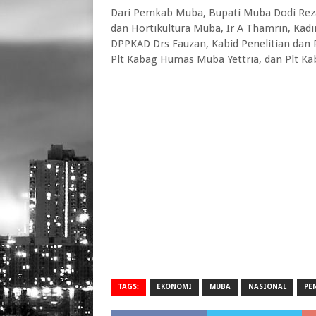
Dari Pemkab Muba, Bupati Muba Dodi Rez
dan Hortikultura Muba, Ir A Thamrin, Kad
DPPKAD Drs Fauzan, Kabid Penelitian da
Plt Kabag Humas Muba Yettria, dan Plt K
TAGS:
EKONOMI
MUBA
NASIONAL
PE