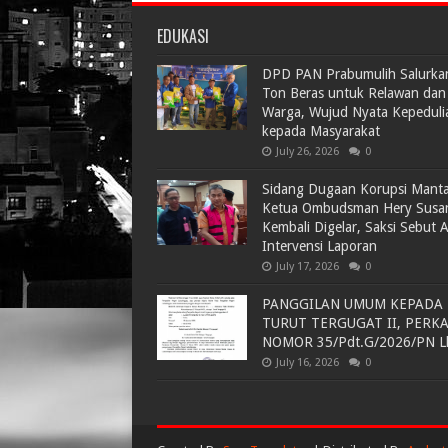
EDUKASI
DPD PAN Prabumulih Salurka
Ton Beras untuk Relawan dan
Warga, Wujud Nyata Kepeduli
kepada Masyarakat
July 26, 2026
0
Sidang Dugaan Korupsi Mant
Ketua Ombudsman Hery Susa
Kembali Digelar, Saksi Sebut 
Intervensi Laporan
July 17, 2026
0
PANGGILAN UMUM KEPADA
TURUT TERGUGAT II, PERK
NOMOR 35/Pdt.G/2026/PN L
July 16, 2026
0