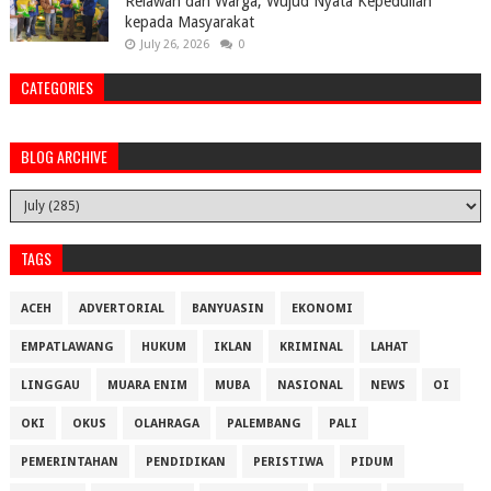
Relawan dan Warga, Wujud Nyata Kepedulian
kepada Masyarakat
July 26, 2026
0
CATEGORIES
BLOG ARCHIVE
TAGS
ACEH
ADVERTORIAL
BANYUASIN
EKONOMI
EMPATLAWANG
HUKUM
IKLAN
KRIMINAL
LAHAT
LINGGAU
MUARA ENIM
MUBA
NASIONAL
NEWS
OI
OKI
OKUS
OLAHRAGA
PALEMBANG
PALI
PEMERINTAHAN
PENDIDIKAN
PERISTIWA
PIDUM