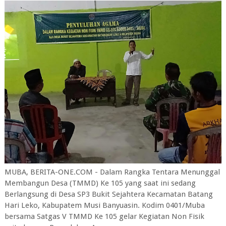
MUBA, BERITA-ONE.COM - Dalam Rangka Tentara Menunggal
Membangun Desa (TMMD) Ke 105 yang saat ini sedang
Berlangsung di Desa SP3 Bukit Sejahtera Kecamatan Batang
Hari Leko, Kabupatem Musi Banyuasin. Kodim 0401/Muba
bersama Satgas V TMMD Ke 105 gelar Kegiatan Non Fisik