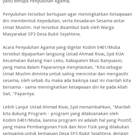
yaitu berupa Penyuluhan Agama,
Penyuluhan tersebut bertujuan agar meningkatkan Ketaqwaan
diri membentuk Kepedulian, serta Kesadaran Sesama antar
Umat Muslim. Hal tersebut disambut baik oleh Warga
Masyarakat SP3 Desa Bukit Sejahtera.
Acara Penyuluhan Agama yang digelar Kodim 0401/Muba
tersebut dipaparkan langsung Ustad Ahmad Rivai,.Spd KUA
Kecamatan Batang Hari Leko, Kabupaten Musi Banyuasin,
yang mana dalam Paparannya menjelaskan, "Kita sebagai
Umat Muslim diminta untuk saling mencintai dan mengasihi
sesama, oleh sebab itu maka ada baiknya saat ini marilah kita
bersama - sama meningkatkan ketaqwaan diri ke pada Allah
Swt, "Paparnya.
Lebih Lanjut Ustad Ahmad Rivai,.Spd menambahkan, "Marilah
kita dukung Program - program yang dilaksanakan oleh
Kodim 0401/Muba, karena program ini adalah hal yang Positif,
yang mana Pembangunan Fisik dan Non Fisik yang dilakukan
semuanya untuk kemajuan Desa SP3 Bukit Sejahtera, dengan