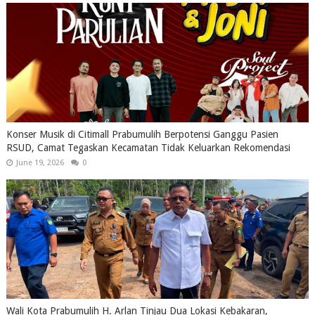
Konser Musik di Citimall Prabumulih Berpotensi Ganggu Pasien
RSUD, Camat Tegaskan Kecamatan Tidak Keluarkan Rekomendasi
June 19, 2026
0
Wali Kota Prabumulih H. Arlan Tinjau Dua Lokasi Kebakaran,