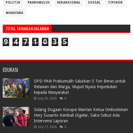
POLITIK
PRABUMULIH
REDAKSIONAL
SOSIAL
TIPIKOR
MURATARA
TOTAL TAYANGAN HALAMAN
9
4
7
1
0
3
5
EDUKASI
DPD PAN Prabumulih Salurkan 5 Ton Beras untuk
Relawan dan Warga, Wujud Nyata Kepedulian
kepada Masyarakat
July 26, 2026
0
Sidang Dugaan Korupsi Mantan Ketua Ombudsman
Hery Susanto Kembali Digelar, Saksi Sebut Ada
Intervensi Laporan
July 17, 2026
0