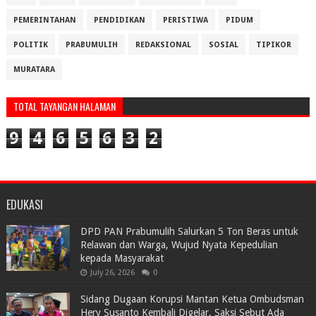
PEMERINTAHAN
PENDIDIKAN
PERISTIWA
PIDUM
POLITIK
PRABUMULIH
REDAKSIONAL
SOSIAL
TIPIKOR
MURATARA
TOTAL TAYANGAN HALAMAN
9
4
6
5
6
3
2
EDUKASI
DPD PAN Prabumulih Salurkan 5 Ton Beras untuk
Relawan dan Warga, Wujud Nyata Kepedulian
kepada Masyarakat
July 26, 2026
0
Sidang Dugaan Korupsi Mantan Ketua Ombudsman
Hery Susanto Kembali Digelar, Saksi Sebut Ada