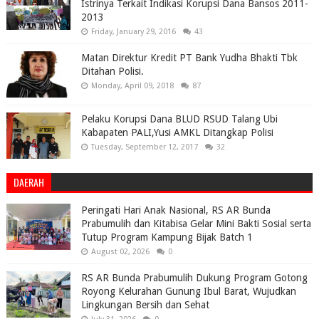
Istrinya Terkait Indikasi Korupsi Dana Bansos 2011-
2013
Friday, January 29, 2016
43
Matan Direktur Kredit PT Bank Yudha Bhakti Tbk
Ditahan Polisi.
Monday, April 09, 2018
87
Pelaku Korupsi Dana BLUD RSUD Talang Ubi
Kabapaten PALI,Yusi AMKL Ditangkap Polisi
Tuesday, September 12, 2017
32
DAERAH
Peringati Hari Anak Nasional, RS AR Bunda
Prabumulih dan Kitabisa Gelar Mini Bakti Sosial serta
Tutup Program Kampung Bijak Batch 1
August 02, 2026
0
RS AR Bunda Prabumulih Dukung Program Gotong
Royong Kelurahan Gunung Ibul Barat, Wujudkan
Lingkungan Bersih dan Sehat