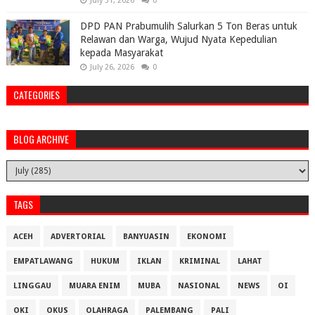
July 31, 2026
0
DPD PAN Prabumulih Salurkan 5 Ton Beras untuk
Relawan dan Warga, Wujud Nyata Kepedulian
kepada Masyarakat
July 26, 2026
0
CATEGORIES
BLOG ARCHIVE
TAGS
ACEH
ADVERTORIAL
BANYUASIN
EKONOMI
EMPATLAWANG
HUKUM
IKLAN
KRIMINAL
LAHAT
LINGGAU
MUARA ENIM
MUBA
NASIONAL
NEWS
OI
OKI
OKUS
OLAHRAGA
PALEMBANG
PALI