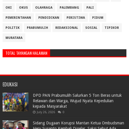
OKI
OKUS
OLAHRAGA
PALEMBANG
PALI
PEMERINTAHAN
PENDIDIKAN
PERISTIWA
PIDUM
POLITIK
PRABUMULIH
REDAKSIONAL
SOSIAL
TIPIKOR
MURATARA
TOTAL TAYANGAN HALAMAN
EDUKASI
DPD PAN Prabumulih Salurkan 5 Ton Beras untuk
Relawan dan Warga, Wujud Nyata Kepedulian
kepada Masyarakat
July 26, 2026
0
Sidang Dugaan Korupsi Mantan Ketua Ombudsman
Hery Susanto Kembali Digelar, Saksi Sebut Ada