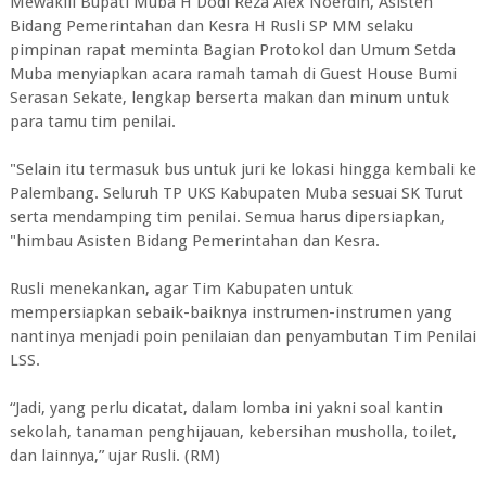
Mewakili Bupati Muba H Dodi Reza Alex Noerdin, Asisten
Bidang Pemerintahan dan Kesra H Rusli SP MM selaku
pimpinan rapat meminta Bagian Protokol dan Umum Setda
Muba menyiapkan acara ramah tamah di Guest House Bumi
Serasan Sekate, lengkap berserta makan dan minum untuk
para tamu tim penilai.
"Selain itu termasuk bus untuk juri ke lokasi hingga kembali ke
Palembang. Seluruh TP UKS Kabupaten Muba sesuai SK Turut
serta mendamping tim penilai. Semua harus dipersiapkan,
"himbau Asisten Bidang Pemerintahan dan Kesra.
Rusli menekankan, agar Tim Kabupaten untuk
mempersiapkan sebaik-baiknya instrumen-instrumen yang
nantinya menjadi poin penilaian dan penyambutan Tim Penilai
LSS.
“Jadi, yang perlu dicatat, dalam lomba ini yakni soal kantin
sekolah, tanaman penghijauan, kebersihan musholla, toilet,
dan lainnya,” ujar Rusli. (RM)