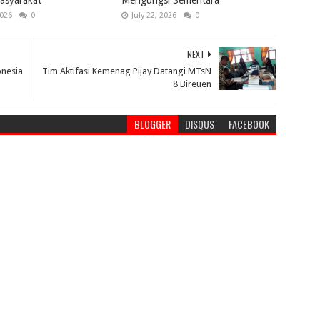
asyarakat
Mengungsi Sementara
2026
0
July 22, 2026
0
NEXT
onesia
Tim Aktifasi Kemenag Pijay Datangi MTsN
8 Bireuen
BLOGGER
DISQUS
FACEBOOK