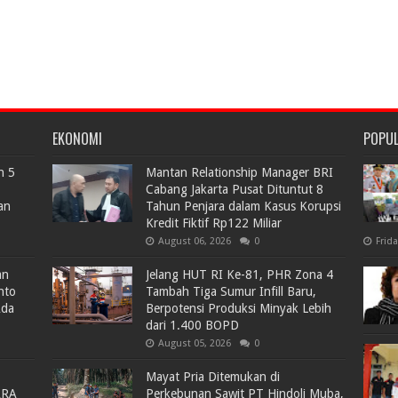
EKONOMI
POPU
n 5
Mantan Relationship Manager BRI
Cabang Jakarta Pusat Dituntut 8
an
Tahun Penjara dalam Kasus Korupsi
Kredit Fiktif Rp122 Miliar
August 06, 2026
0
Frid
an
Jelang HUT RI Ke-81, PHR Zona 4
nto
Tambah Tiga Sumur Infill Baru,
Ada
Berpotensi Produksi Minyak Lebih
dari 1.400 BOPD
August 05, 2026
0
Mayat Pria Ditemukan di
ARA
Perkebunan Sawit PT Hindoli Muba,