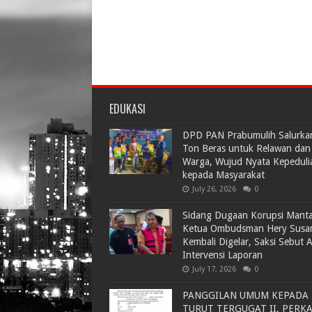
EDUKASI
DPD PAN Prabumulih Salurka
Ton Beras untuk Relawan dan
Warga, Wujud Nyata Kepeduli
kepada Masyarakat
July 26, 2026
0
Sidang Dugaan Korupsi Mant
Ketua Ombudsman Hery Susa
Kembali Digelar, Saksi Sebut 
Intervensi Laporan
July 17, 2026
0
PANGGILAN UMUM KEPADA
TURUT TERGUGAT II, PERK