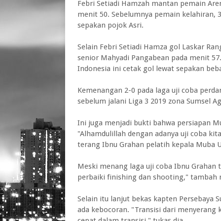
Febri Setiadi Hamzah mantan pemain Arema
menit 50. Sebelumnya pemain kelahiran, 
sepakan pojok Asri.
Selain Febri Setiadi Hamza gol Laskar Ra
senior Mahyadi Pangabean pada menit 57.
Indonesia ini cetak gol lewat sepakan be
Kemenangan 2-0 pada laga uji coba perda
sebelum jalani Liga 3 2019 zona Sumsel Ag
Ini juga menjadi bukti bahwa persiapan M
"Alhamdulillah dengan adanya uji coba kit
terang Ibnu Grahan pelatih kepala Muba Un
Meski menang laga uji coba Ibnu Grahan t
perbaiki finishing dan shooting," tambah 
Selain itu lanjut bekas kapten Persebaya 
ada kebocoran. "Transisi dari menyerang k
cepat dalam transisi," tukas dia.