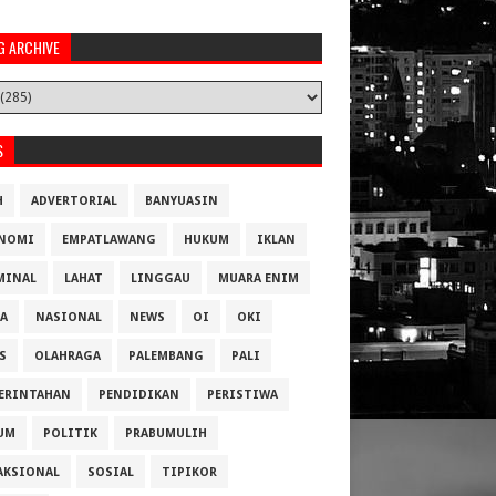
G ARCHIVE
S
H
ADVERTORIAL
BANYUASIN
NOMI
EMPATLAWANG
HUKUM
IKLAN
MINAL
LAHAT
LINGGAU
MUARA ENIM
A
NASIONAL
NEWS
OI
OKI
S
OLAHRAGA
PALEMBANG
PALI
ERINTAHAN
PENDIDIKAN
PERISTIWA
UM
POLITIK
PRABUMULIH
AKSIONAL
SOSIAL
TIPIKOR