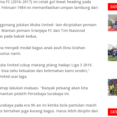
 FC (2016-2017) ini cetak gol lewat heading pada
DAE
3 Februari 1984 ini memanfaatkan umpan lambung dari
nggonang julukan Muba United- lain diciptakan pemain
 Mantan pemain Sriwijaya FC dan Tim Nasional
bas pada babak kedua.
na menjadi modal bagus anak asuh Ibnu Grahan
ustus nanti.
uba United cukup matang jelang hadapi Liga 3 2019.
a bisa tahu kekuatan dan kelemahan kami sendiri,"
ited usai laga.
etap lakukan evaluasi. "Banyak peluang akan kita
mantan pelatih Persebaya Surabaya ini.
Surabaya pada era 90-an ini ketika bola pantulan masih
e bertahan juga kurang bagus. Harus lebih disiplin dan
CAT