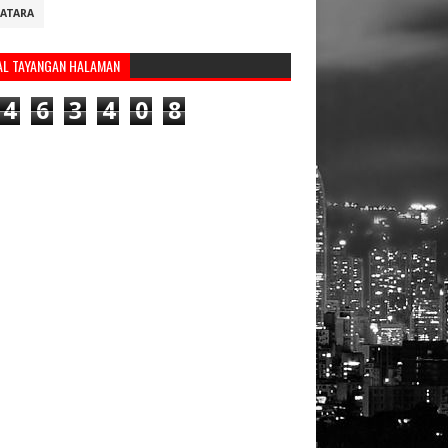
ATARA
AL TAYANGAN HALAMAN
4
6
3
4
0
8