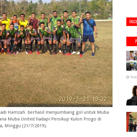
FAC
Frid
iadi Hamzah berhasil menyumbang gol untuk Muba
dana Muba United hadapi Persikup Kulon Progo di
a, Minggu (21/7/2019).