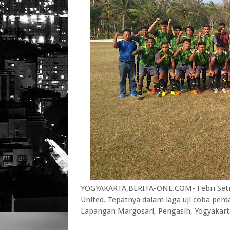
YOGYAKARTA,BERITA-ONE.COM- Febri Set
United. Tepatnya dalam laga uji coba per
Lapangan Margosari, Pengasih, Yogyakart