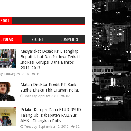
EBOOK
POPULAR
RECENT
COMMENTS
Masyarakat Desak KPK Tangkap
Bupati Lahat Dan Istrinya Terkait
Indikasi Korupsi Dana Bansos
2011-2013
ay, January 29, 2016
43
Matan Direktur Kredit PT Bank
Yudha Bhakti Tbk Ditahan Polisi.
Monday, April 09, 2018
87
Pelaku Korupsi Dana BLUD RSUD
Talang Ubi Kabapaten PALI,Yusi
AMKL Ditangkap Polisi
Tuesday, September 12, 2017
32