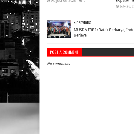
kepada M
August 05, 2026
0
July 26, 
PREVIOUS
MUSDA FBBI : Batak Berkarya, Ind
Berjaya
POST A COMMENT
No comments