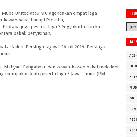
BLO
ta, Muba United atau MU agendakan empat laga
n-kawan bakal hadapi Protaba,
l. Protaba juga peserta Liga 3 Yogyakarta dan kini
tara babak penyisihan.
TAG
bakal ladeni Persinga Ngawi, 26 Juli 2019. Persinga
Timur.
ACE
ba, Mahyadi Pangabean dan kawan-kawan bakal meladeni
EKO
ng merupakan klub peserta Liga 3 Jawa Timur. (RM)
KRI
MUB
OKU
PEM
PID
RED